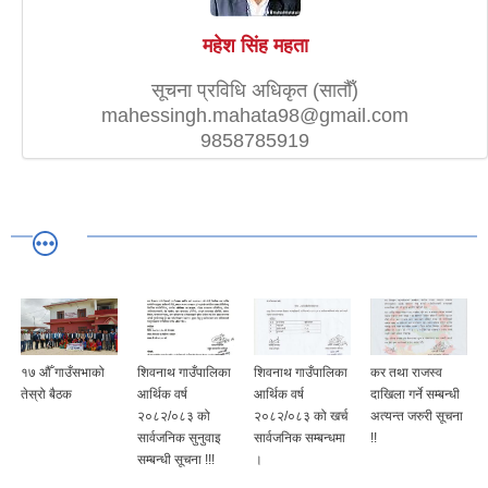
महेश सिंह महता
सूचना प्रविधि अधिकृत (सातौँ)
mahessingh.mahata98@gmail.com
9858785919
१७ औँ गाउँसभाको
शिवनाथ गाउँपालिका
शिवनाथ गाउँपालिका
कर तथा राजस्व
तेस्रो बैठक
आर्थिक वर्ष
आर्थिक वर्ष
दाखिला गर्ने सम्बन्धी
२०८२/०८३ को
२०८२/०८३ को खर्च
अत्यन्त जरुरी सूचना
सार्वजनिक सुनुवाइ
सार्वजनिक सम्बन्धमा
!!
सम्बन्धी सूचना !!!
।