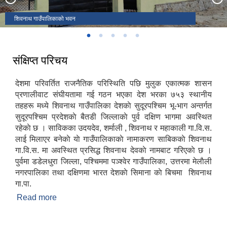
शिवनाथ गाउँपालिकाको भवन
शिवनाथ मन्दिर
संक्षिप्त परिचय
देशमा परिवर्तित राजनैतिक परिस्थिति पछि मुलुक एकात्मक शासन
प्रणालीवाट संघीयतामा गई गठन भएका देश भरका ७५३ स्थानीय
तहहरू मध्ये शिवनाथ गाउँपालिका देशकाे सुदूरपश्चिम भू-भाग अन्तर्गत
सुदूरपश्चिम प्रदेशकाे बैतडी जिल्लाकाे पुर्व दक्षिण भागमा अवस्थित
रहेकाे छ । साविकका उदयदेव, शर्माली , शिवनाथ र महाकाली गा.वि.स.
लाई मिलाएर बनेकाे याे गाउँपालिकाकाे नामाकरण साबिककाे शिवनाथ
गा.वि.स. मा अवस्थित प्रसिद्ध शिवनाथ देवकाे नामबाट गरिएकाे छ ।
पुर्वमा डडेलधुरा जिल्ला, पश्चिममा पञ्श्वेर गाउँपालिका, उत्तरमा मेलाैली
नगरपालिका तथा दक्षिणमा भारत देशकाे सिमाना काे बिचमा शिवनाथ
गा.पा.
Read more
about संक्षिप्त परिचय