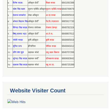
४
दिनेश साउद
अधिकृत छैटौँ
शिक्षाा शाखा
9841091588
५
महेश सिंह महता
सूचना प्रविधि अधिकृत
सूचना प्रविधि शाखा
9848769679
६
देवराज सापकोटा
लेखा अधिकृत
आ.प्र.शाखा
9848995919
७
कोमल विक्रम सिंह
अधिकृत छैठौँ
जि.सि./प्रशासन
9865917730
८
विरेन्द्र सिह साउद
रोजगार संयोजक
रोजगार केन्द्र
9848782324
९
बिष्णु प्रसाद भट्ट
अधिकृत छैठौँ
आ.ले.पा.
9848807612
१०
ज्योती नायक
कृषि अधिकृत
कृषि शाखा
9848995919
११
सुनिल चन्द
ईन्जिनियर
भौतिक शाखा
9840840412
लोग राम भुल
१२
सहायक चोथो
लघु उद्यम विकास
9848707266
१३
सुरेन्द्र सिंह साउद
सहायक पाचौँ
पञ्जिकरण शाखा
9869683842
१४
प्रकाश सिंह साउद
सहायक चौथो
पशु शा.प्र.
9848735399
Website Visiter Count