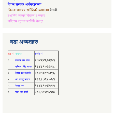
नेपाल सरकार अर्थमन्त्रालय
जिल्ला समन्वय समितिको कार्यालय
बैतडी
स्थानिय तहको बिवरण र नक्शा
राष्ट्रिय सुचना प्रविधि केन्द्र
वडा अध्यक्षहरु
वडा नं.
नाम/थर
सर्म्पक नं.
९७४२४६५२५३
१
बलदेव सिंह चाड
९८४८९०३३९८
२
सुरेन्द्र सिंह साउद
९८४१०९१७९६
३
केशव दत्त कलौनी
९८६८७९८०५३
४
धन बहादुर महता
९८४८९०४१९१
५
केशव चन्द
९८६५९४१२४०
६
भरत राम पार्की