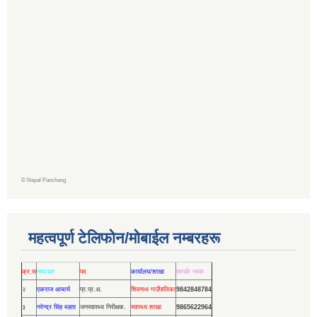
©
Nepal Panchang
महत्वपूर्ण टेलिफोन/मोबाईल नम्बरहरू
क्र.स
नाम/थर
पद
कार्यालय/शाखा
सम्पर्क नम्वर
२
एकराज आचार्य
प्र.प्र.अ.
शिवनाथ गाउँपालिका
9842848784
३
नरेन्द्र सिंह महता
जनस्वास्थ्य निरीक्षक.
स्वास्थ्य शाखा
9865622964