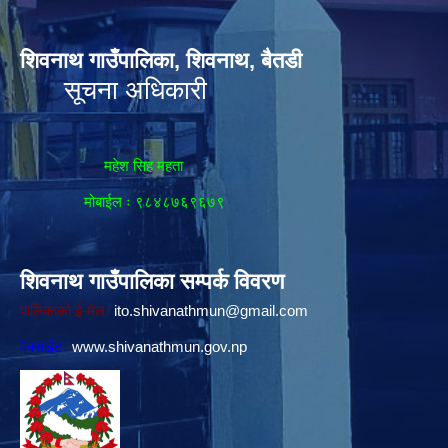
शिवनाथ गाउँपालिका, शिवनाथ, बैतडी
सूचना अधिकारी
महेश सिह महता
मोबाईल ः ९८४८७६९६७९
शिवनाथ गाउँपालिका सम्पर्क विवरण
पालिकाको ई-मेलः
ito.shivanathmun@gmail.com
वेवसाईटः
www.shivanathmun.gov.np