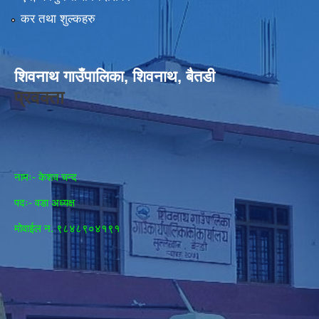
कर तथा शुल्कहरु
शिवनाथ गाउँपालिका, शिवनाथ, बैतडी
प्रवक्ता
नामः- केशव चन्द
पदः- वडा अध्यक्ष
मोवाईल न‌. ९८४८९०४१९१