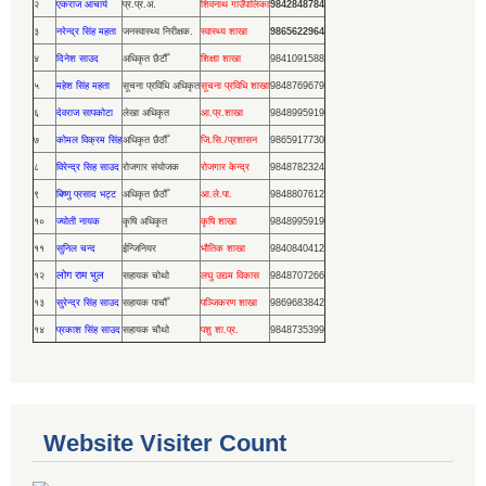
२
एकराज आचार्य
प्र.प्र.अ.
शिवनाथ गाउँपालिका
9842848784
३
नरेन्द्र सिंह महता
जनस्वास्थ्य निरीक्षक.
स्वास्थ्य शाखा
9865622964
४
दिनेश साउद
अधिकृत छैटौँ
शिक्षाा शाखा
9841091588
५
महेश सिंह महता
सूचना प्रविधि अधिकृत
सूचना प्रविधि शाखा
9848769679
६
देवराज सापकोटा
लेखा अधिकृत
आ.प्र.शाखा
9848995919
७
कोमल विक्रम सिंह
अधिकृत छैठौँ
जि.सि./प्रशासन
9865917730
८
विरेन्द्र सिह साउद
रोजगार संयोजक
रोजगार केन्द्र
9848782324
९
बिष्णु प्रसाद भट्ट
अधिकृत छैठौँ
आ.ले.पा.
9848807612
१०
ज्योती नायक
कृषि अधिकृत
कृषि शाखा
9848995919
११
सुनिल चन्द
ईन्जिनियर
भौतिक शाखा
9840840412
लोग राम भुल
१२
सहायक चोथो
लघु उद्यम विकास
9848707266
१३
सुरेन्द्र सिंह साउद
सहायक पाचौँ
पञ्जिकरण शाखा
9869683842
१४
प्रकाश सिंह साउद
सहायक चौथो
पशु शा.प्र.
9848735399
Website Visiter Count