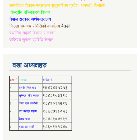
सामाजिक विकास मन्त्रालय सुदूरपश्चिम प्रदेश, धनगढी, कैलाली
केन्द्रीय पञ्जिकरण विभाग
नेपाल सरकार अर्थमन्त्रालय
जिल्ला समन्वय समितिको कार्यालय
बैतडी
स्थानिय तहको बिवरण र नक्शा
राष्ट्रिय सुचना प्रविधि केन्द्र
वडा अध्यक्षहरु
वडा नं.
नाम/थर
सर्म्पक नं.
९७४२४६५२५३
१
बलदेव सिंह चाड
९८४८९०३३९८
२
सुरेन्द्र सिंह साउद
९८४१०९१७९६
३
केशव दत्त कलौनी
९८६८७९८०५३
४
धन बहादुर महता
९८४८९०४१९१
५
केशव चन्द
९८६५९४१२४०
६
भरत राम पार्की