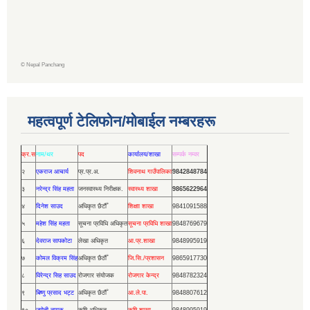
©
Nepal Panchang
महत्वपूर्ण टेलिफोन/मोबाईल नम्बरहरू
क्र.स
नाम/थर
पद
कार्यालय/शाखा
सम्पर्क नम्वर
२
एकराज आचार्य
प्र.प्र.अ.
शिवनाथ गाउँपालिका
9842848784
३
नरेन्द्र सिंह महता
जनस्वास्थ्य निरीक्षक.
स्वास्थ्य शाखा
9865622964
४
दिनेश साउद
अधिकृत छैटौँ
शिक्षाा शाखा
9841091588
५
महेश सिंह महता
सूचना प्रविधि अधिकृत
सूचना प्रविधि शाखा
9848769679
६
देवराज सापकोटा
लेखा अधिकृत
आ.प्र.शाखा
9848995919
७
कोमल विक्रम सिंह
अधिकृत छैठौँ
जि.सि./प्रशासन
9865917730
८
विरेन्द्र सिह साउद
रोजगार संयोजक
रोजगार केन्द्र
9848782324
९
बिष्णु प्रसाद भट्ट
अधिकृत छैठौँ
आ.ले.पा.
9848807612