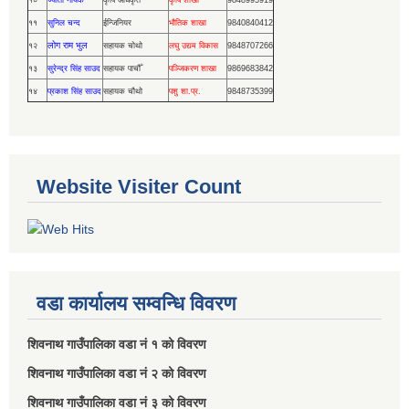
१०
ज्योती नायक
कृषि अधिकृत
कृषि शाखा
9848995919
११
सुनिल चन्द
ईन्जिनियर
भौतिक शाखा
9840840412
लोग राम भुल
१२
सहायक चोथो
लघु उद्यम विकास
9848707266
१३
सुरेन्द्र सिंह साउद
सहायक पाचौँ
पञ्जिकरण शाखा
9869683842
१४
प्रकाश सिंह साउद
सहायक चौथो
पशु शा.प्र.
9848735399
Website Visiter Count
वडा कार्यालय सम्वन्धि विवरण
शिवनाथ गाउँपालिका वडा नं‌ १ को विवरण
शिवनाथ गाउँपालिका वडा नं‌ २ को विवरण
शिवनाथ गाउँपालिका वडा नं‌ ३ को विवरण