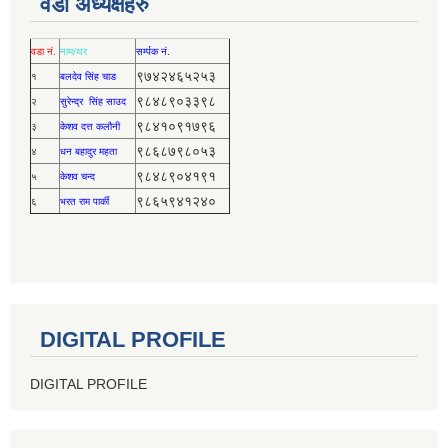
वडा अध्यक्षहरु
वडा नं.
नाम/थर
सर्म्पक नं.
९७४२४६५२५३
१
बलदेव सिंह चाड
९८४८९०३३९८
२
सुरेन्द्र सिंह साउद
९८४१०९१७९६
३
केशव दत्त कलौनी
९८६८७९८०५३
४
धन बहादुर महता
९८४८९०४१९१
५
केशव चन्द
९८६५९४१२४०
६
भरत राम पार्की
DIGITAL PROFILE
DIGITAL PROFILE