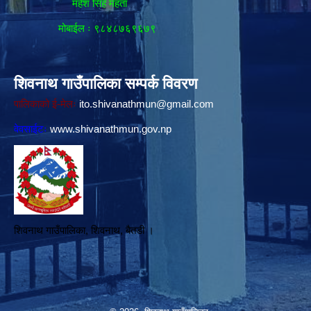
महेश सिह महता
मोबाईल ः ९८४८७६९६७९
शिवनाथ गाउँपालिका सम्पर्क विवरण
पालिकाको ई-मेलः
ito.shivanathmun@gmail.com
वेवसाईटः
www.shivanathmun.gov.np
शिवनाथ गाउँपालिका, शिवनाथ, बैतडी ।