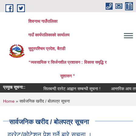
Skip to main content
शिवनाथ गाउँपालिका
गाउँ कार्यपालिकाकाे कार्यालय
सुदुरपश्चिम प्रदेश, बैतडी
"व्यवसायिक र सिर्जनशील प्रशासन : विकास समृद्धि र
सुशासन "
प्रमुख सूचना::
सिलबन्दी दररेट आह्वान सम्बन्धी सूचना !
आन्तरिक आय तर्फको ठे
You are here
Home
» सार्वजनिक खरीद / बोलपत्र सूचना
सार्वजनिक खरीद / बोलपत्र सूचना
दररेट/कोटेशन पेश गर्ने बारे सूचना ।