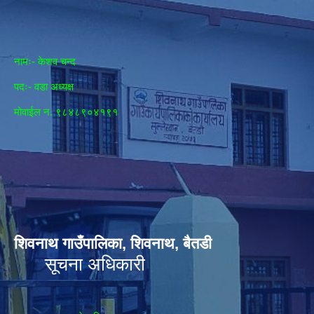
नामः- केशव चन्द
पदः- वडा अध्यक्ष
मोवाईल न‌. ९८४८९०४१९१
शिवनाथ गाउँपालिका, शिवनाथ, बैतडी
सूचना अधिकारी