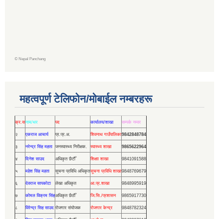
©
Nepal Panchang
महत्वपूर्ण टेलिफोन/मोबाईल नम्बरहरू
क्र.स
नाम/थर
पद
कार्यालय/शाखा
सम्पर्क नम्वर
२
एकराज आचार्य
प्र.प्र.अ.
शिवनाथ गाउँपालिका
9842848784
३
नरेन्द्र सिंह महता
जनस्वास्थ्य निरीक्षक.
स्वास्थ्य शाखा
9865622964
४
दिनेश साउद
अधिकृत छैटौँ
शिक्षाा शाखा
9841091588
५
महेश सिंह महता
सूचना प्रविधि अधिकृत
सूचना प्रविधि शाखा
9848769679
६
देवराज सापकोटा
लेखा अधिकृत
आ.प्र.शाखा
9848995919
७
कोमल विक्रम सिंह
अधिकृत छैठौँ
जि.सि./प्रशासन
9865917730
८
विरेन्द्र सिह साउद
रोजगार संयोजक
रोजगार केन्द्र
9848782324