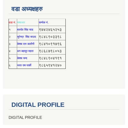
वडा अध्यक्षहरु
वडा नं.
नाम/थर
सर्म्पक नं.
९७४२४६५२५३
१
बलदेव सिंह चाड
९८४८९०३३९८
२
सुरेन्द्र सिंह साउद
९८४१०९१७९६
३
केशव दत्त कलौनी
९८६८७९८०५३
४
धन बहादुर महता
९८४८९०४१९१
५
केशव चन्द
९८६५९४१२४०
६
भरत राम पार्की
DIGITAL PROFILE
DIGITAL PROFILE