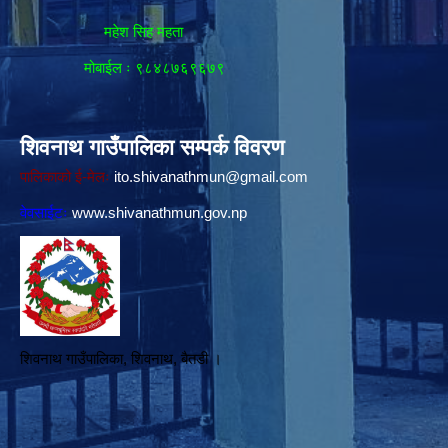
महेश सिह महता
मोबाईल ः ९८४८७६९६७९
शिवनाथ गाउँपालिका सम्पर्क विवरण
पालिकाको ई-मेलः
ito.shivanathmun@gmail.com
वेवसाईटः
www.shivanathmun.gov.np
शिवनाथ गाउँपालिका, शिवनाथ, बैतडी ।