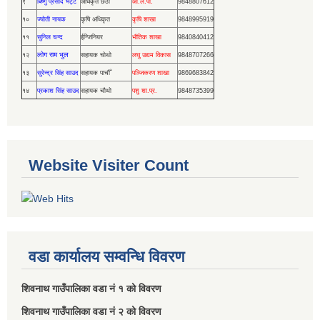
९
बिष्णु प्रसाद भट्ट
अधिकृत छैठौँ
आ.ले.पा.
9848807612
१०
ज्योती नायक
कृषि अधिकृत
कृषि शाखा
9848995919
११
सुनिल चन्द
ईन्जिनियर
भौतिक शाखा
9840840412
लोग राम भुल
१२
सहायक चोथो
लघु उद्यम विकास
9848707266
१३
सुरेन्द्र सिंह साउद
सहायक पाचौँ
पञ्जिकरण शाखा
9869683842
१४
प्रकाश सिंह साउद
सहायक चौथो
पशु शा.प्र.
9848735399
Website Visiter Count
वडा कार्यालय सम्वन्धि विवरण
शिवनाथ गाउँपालिका वडा नं‌ १ को विवरण
शिवनाथ गाउँपालिका वडा नं‌ २ को विवरण