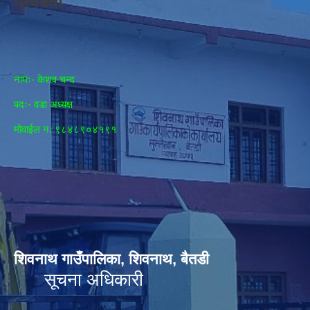
प्रवक्ता
नामः- केशव चन्द
पदः- वडा अध्यक्ष
मोवाईल न‌. ९८४८९०४१९१
शिवनाथ गाउँपालिका, शिवनाथ, बैतडी
सूचना अधिकारी