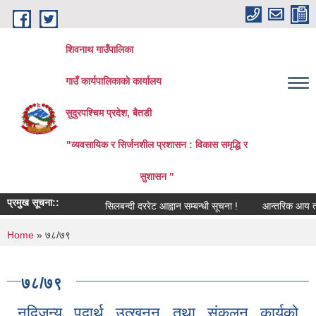
Skip to main content
शिवनाथ गाउँपालिका
गाउँ कार्यपालिकाकाे कार्यालय
सुदुरपश्चिम प्रदेश, बैतडी
"व्यवसायिक र सिर्जनशील प्रशासन : विकास समृद्धि र
सुशासन "
प्रमुख सूचना::
सिलबन्दी दररेट आह्वान सम्बन्धी सूचना !
आन्तरिक आय तर्फको ठ
You are here
Home
» ७८/७९
७८/७९
नदिजन्य पदार्थ उत्खनन तथा संकलन कार्यको