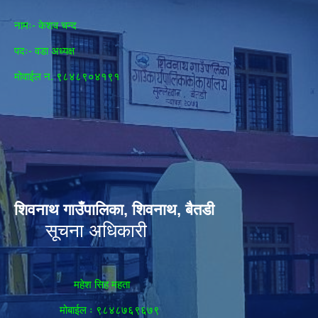
नामः- केशव चन्द
पदः- वडा अध्यक्ष
मोवाईल न‌. ९८४८९०४१९१
शिवनाथ गाउँपालिका, शिवनाथ, बैतडी
सूचना अधिकारी
महेश सिह महता
मोबाईल ः ९८४८७६९६७९