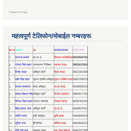
©
Nepal Panchang
महत्वपूर्ण टेलिफोन/मोबाईल नम्बरहरू
क्र.स
नाम/थर
पद
कार्यालय/शाखा
सम्पर्क नम्वर
२
एकराज आचार्य
प्र.प्र.अ.
शिवनाथ गाउँपालिका
9842848784
३
नरेन्द्र सिंह महता
जनस्वास्थ्य निरीक्षक.
स्वास्थ्य शाखा
9865622964
४
दिनेश साउद
अधिकृत छैटौँ
शिक्षाा शाखा
9841091588
५
महेश सिंह महता
सूचना प्रविधि अधिकृत
सूचना प्रविधि शाखा
9848769679
६
देवराज सापकोटा
लेखा अधिकृत
आ.प्र.शाखा
9848995919
७
कोमल विक्रम सिंह
अधिकृत छैठौँ
जि.सि./प्रशासन
9865917730
८
विरेन्द्र सिह साउद
रोजगार संयोजक
रोजगार केन्द्र
9848782324
९
बिष्णु प्रसाद भट्ट
अधिकृत छैठौँ
आ.ले.पा.
9848807612
१०
ज्योती नायक
कृषि अधिकृत
कृषि शाखा
9848995919
११
सुनिल चन्द
ईन्जिनियर
भौतिक शाखा
9840840412
लोग राम भुल
१२
सहायक चोथो
लघु उद्यम विकास
9848707266