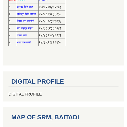
९७४२४६५२५३
१
बलदेव सिंह चाड
९८४८९०३३९८
२
सुरेन्द्र सिंह साउद
९८४१०९१७९६
३
केशव दत्त कलौनी
९८६८७९८०५३
४
धन बहादुर महता
९८४८९०४१९१
५
केशव चन्द
९८६५९४१२४०
६
भरत राम पार्की
DIGITAL PROFILE
DIGITAL PROFILE
MAP OF SRM, BAITADI