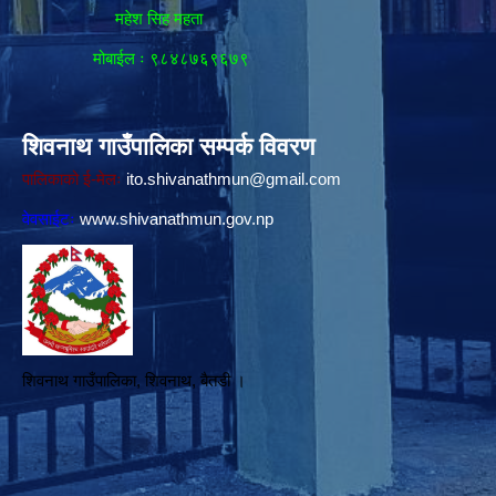
महेश सिह महता
मोबाईल ः ९८४८७६९६७९
शिवनाथ गाउँपालिका सम्पर्क विवरण
पालिकाको ई-मेलः
ito.shivanathmun@gmail.com
वेवसाईटः
www.shivanathmun.gov.np
शिवनाथ गाउँपालिका, शिवनाथ, बैतडी ।