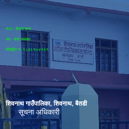
नामः- केशव चन्द
पदः- वडा अध्यक्ष
मोवाईल न‌. ९८४८९०४१९१
शिवनाथ गाउँपालिका, शिवनाथ, बैतडी
सूचना अधिकारी