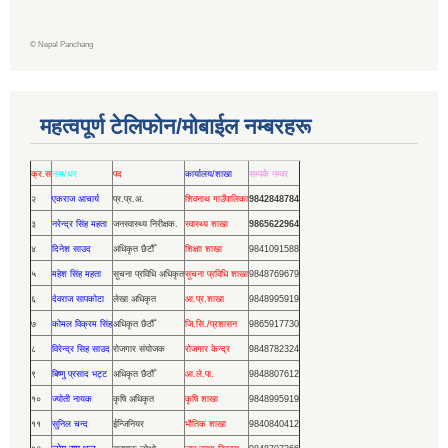
©
Nepal Panchang
महत्वपूर्ण टेलिफोन/मोबाईल नम्बरहरू
क्र.स
नाम/थर
पद
कार्यालय/शाखा
सम्पर्क नम्वर
२
एकराज आचार्य
प्र.प्र.अ.
शिवनाथ गाउँपालिका
9842848784
३
नरेन्द्र सिंह महता
जनस्वास्थ्य निरीक्षक.
स्वास्थ्य शाखा
9865622964
४
दिनेश साउद
अधिकृत छैटौँ
शिक्षाा शाखा
9841091588
५
महेश सिंह महता
सूचना प्रविधि अधिकृत
सूचना प्रविधि शाखा
9848769679
६
देवराज सापकोटा
लेखा अधिकृत
आ.प्र.शाखा
9848995919
७
कोमल विक्रम सिंह
अधिकृत छैठौँ
जि.सि./प्रशासन
9865917730
८
विरेन्द्र सिह साउद
रोजगार संयोजक
रोजगार केन्द्र
9848782324
९
बिष्णु प्रसाद भट्ट
अधिकृत छैठौँ
आ.ले.पा.
9848807612
१०
ज्योती नायक
कृषि अधिकृत
कृषि शाखा
9848995919
११
सुनिल चन्द
ईन्जिनियर
भौतिक शाखा
9840840412