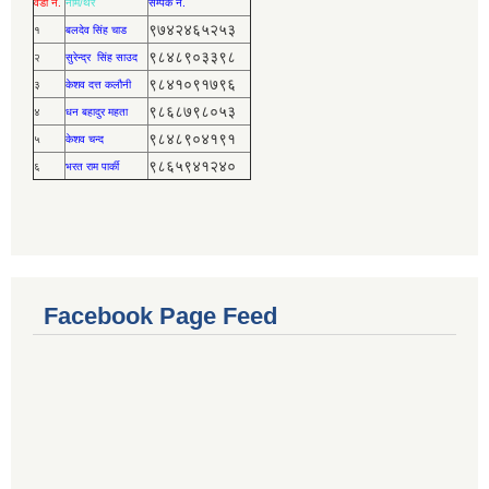
वडा नं.
नाम/थर
सर्म्पक नं.
९७४२४६५२५३
१
बलदेव सिंह चाड
९८४८९०३३९८
२
सुरेन्द्र सिंह साउद
९८४१०९१७९६
३
केशव दत्त कलौनी
९८६८७९८०५३
४
धन बहादुर महता
९८४८९०४१९१
५
केशव चन्द
९८६५९४१२४०
६
भरत राम पार्की
Facebook Page Feed