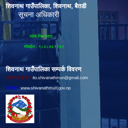
शिवनाथ गाउँपालिका, शिवनाथ, बैतडी
सूचना अधिकारी
महेश सिह महता
मोबाईल ः ९८४८७६९६७९
शिवनाथ गाउँपालिका सम्पर्क विवरण
पालिकाको ई-मेलः
ito.shivanathmun@gmail.com
वेवसाईटः
www.shivanathmun.gov.np