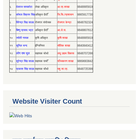
६
देवराज सापकोटा
लेखा अधिकृत
आ.प्र.शाखा
9848995919
७
कोमल विक्रम सिंह
अधिकृत छैठौँ
जि.सि./प्रशासन
9865917730
८
विरेन्द्र सिह साउद
रोजगार संयोजक
रोजगार केन्द्र
9848782324
९
बिष्णु प्रसाद भट्ट
अधिकृत छैठौँ
आ.ले.पा.
9848807612
१०
ज्योती नायक
कृषि अधिकृत
कृषि शाखा
9848995919
११
सुनिल चन्द
ईन्जिनियर
भौतिक शाखा
9840840412
लोग राम भुल
१२
सहायक चोथो
लघु उद्यम विकास
9848707266
१३
सुरेन्द्र सिंह साउद
सहायक पाचौँ
पञ्जिकरण शाखा
9869683842
१४
प्रकाश सिंह साउद
सहायक चौथो
पशु शा.प्र.
9848735399
Website Visiter Count