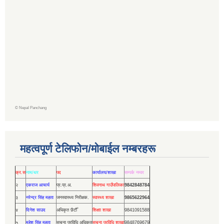
©
Nepal Panchang
महत्वपूर्ण टेलिफोन/मोबाईल नम्बरहरू
क्र.स
नाम/थर
पद
कार्यालय/शाखा
सम्पर्क नम्वर
२
एकराज आचार्य
प्र.प्र.अ.
शिवनाथ गाउँपालिका
9842848784
३
नरेन्द्र सिंह महता
जनस्वास्थ्य निरीक्षक.
स्वास्थ्य शाखा
9865622964
४
दिनेश साउद
अधिकृत छैटौँ
शिक्षाा शाखा
9841091588
५
महेश सिंह महता
सूचना प्रविधि अधिकृत
सूचना प्रविधि शाखा
9848769679