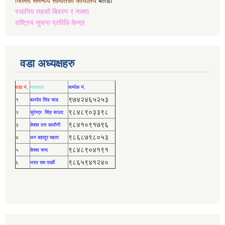
जिल्ला समन्वय समितिको कार्यालय
बैतडी
स्थानिय तहको बिवरण र नक्शा
राष्ट्रिय सुचना प्रविधि केन्द्र
वडा अध्यक्षहरु
वडा नं.
नाम/थर
सर्म्पक नं.
९७४२४६५२५३
१
बलदेव सिंह चाड
९८४८९०३३९८
२
सुरेन्द्र सिंह साउद
९८४१०९१७९६
३
केशव दत्त कलौनी
९८६८७९८०५३
४
धन बहादुर महता
९८४८९०४१९१
५
केशव चन्द
९८६५९४१२४०
६
भरत राम पार्की