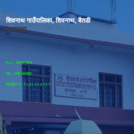
शिवनाथ गाउँपालिका, शिवनाथ, बैतडी
प्रवक्ता
नामः- केशव चन्द
पदः- वडा अध्यक्ष
मोवाईल न‌. ९८४८९०४१९१