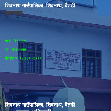
शिवनाथ गाउँपालिका, शिवनाथ, बैतडी
प्रवक्ता
नामः- केशव चन्द
पदः- वडा अध्यक्ष
मोवाईल न‌. ९८४८९०४१९१
शिवनाथ गाउँपालिका, शिवनाथ, बैतडी