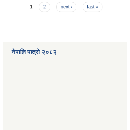
Pages
सेवायुक्त स्थानीय तह सम्बन्धी मापदण्ड, २०८२
1
2
next ›
last »
नेपालि पात्रो २०८२