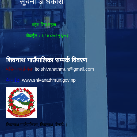
सूचना अधिकारी
महेश सिह महता
मोबाईल ः ९८४८७६९६७९
शिवनाथ गाउँपालिका सम्पर्क विवरण
पालिकाको ई-मेलः
ito.shivanathmun@gmail.com
वेवसाईटः
www.shivanathmun.gov.np
शिवनाथ गाउँपालिका, शिवनाथ, बैतडी ।