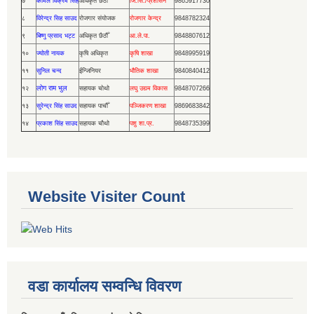
७
कोमल विक्रम सिंह
अधिकृत छैठौँ
जि.सि./प्रशासन
9865917730
८
विरेन्द्र सिह साउद
रोजगार संयोजक
रोजगार केन्द्र
9848782324
९
बिष्णु प्रसाद भट्ट
अधिकृत छैठौँ
आ.ले.पा.
9848807612
१०
ज्योती नायक
कृषि अधिकृत
कृषि शाखा
9848995919
११
सुनिल चन्द
ईन्जिनियर
भौतिक शाखा
9840840412
लोग राम भुल
१२
सहायक चोथो
लघु उद्यम विकास
9848707266
१३
सुरेन्द्र सिंह साउद
सहायक पाचौँ
पञ्जिकरण शाखा
9869683842
१४
प्रकाश सिंह साउद
सहायक चौथो
पशु शा.प्र.
9848735399
Website Visiter Count
वडा कार्यालय सम्वन्धि विवरण