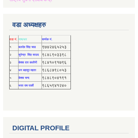
वडा अध्यक्षहरु
वडा नं.
नाम/थर
सर्म्पक नं.
९७४२४६५२५३
१
बलदेव सिंह चाड
९८४८९०३३९८
२
सुरेन्द्र सिंह साउद
९८४१०९१७९६
३
केशव दत्त कलौनी
९८६८७९८०५३
४
धन बहादुर महता
९८४८९०४१९१
५
केशव चन्द
९८६५९४१२४०
६
भरत राम पार्की
DIGITAL PROFILE