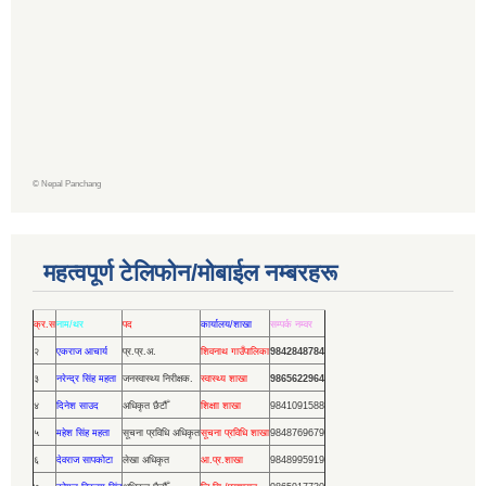
©
Nepal Panchang
महत्वपूर्ण टेलिफोन/मोबाईल नम्बरहरू
क्र.स
नाम/थर
पद
कार्यालय/शाखा
सम्पर्क नम्वर
२
एकराज आचार्य
प्र.प्र.अ.
शिवनाथ गाउँपालिका
9842848784
३
नरेन्द्र सिंह महता
जनस्वास्थ्य निरीक्षक.
स्वास्थ्य शाखा
9865622964
४
दिनेश साउद
अधिकृत छैटौँ
शिक्षाा शाखा
9841091588
५
महेश सिंह महता
सूचना प्रविधि अधिकृत
सूचना प्रविधि शाखा
9848769679
६
देवराज सापकोटा
लेखा अधिकृत
आ.प्र.शाखा
9848995919