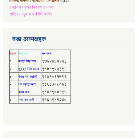
जिल्ला समन्वय समितिको कार्यालय
बैतडी
स्थानिय तहको बिवरण र नक्शा
राष्ट्रिय सुचना प्रविधि केन्द्र
वडा अध्यक्षहरु
वडा नं.
नाम/थर
सर्म्पक नं.
९७४२४६५२५३
१
बलदेव सिंह चाड
९८४८९०३३९८
२
सुरेन्द्र सिंह साउद
९८४१०९१७९६
३
केशव दत्त कलौनी
९८६८७९८०५३
४
धन बहादुर महता
९८४८९०४१९१
५
केशव चन्द
९८६५९४१२४०
६
भरत राम पार्की