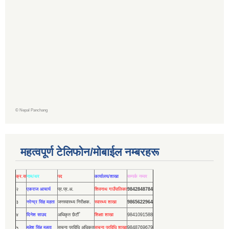
©
Nepal Panchang
महत्वपूर्ण टेलिफोन/मोबाईल नम्बरहरू
क्र.स
नाम/थर
पद
कार्यालय/शाखा
सम्पर्क नम्वर
२
एकराज आचार्य
प्र.प्र.अ.
शिवनाथ गाउँपालिका
9842848784
३
नरेन्द्र सिंह महता
जनस्वास्थ्य निरीक्षक.
स्वास्थ्य शाखा
9865622964
४
दिनेश साउद
अधिकृत छैटौँ
शिक्षाा शाखा
9841091588
५
महेश सिंह महता
सूचना प्रविधि अधिकृत
सूचना प्रविधि शाखा
9848769679