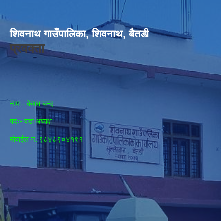
शिवनाथ गाउँपालिका, शिवनाथ, बैतडी
प्रवक्ता
नामः- केशव चन्द
पदः- वडा अध्यक्ष
मोवाईल न‌. ९८४८९०४१९१