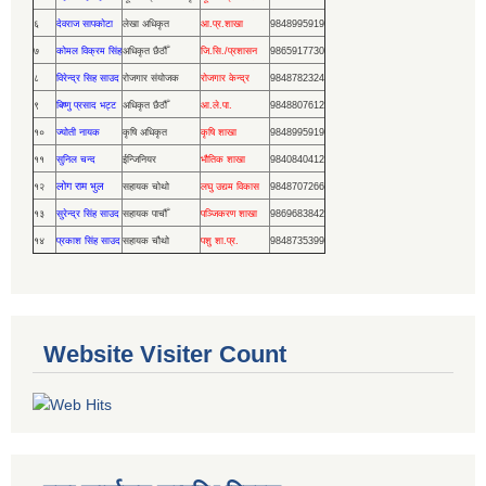
६
देवराज सापकोटा
लेखा अधिकृत
आ.प्र.शाखा
9848995919
७
कोमल विक्रम सिंह
अधिकृत छैठौँ
जि.सि./प्रशासन
9865917730
८
विरेन्द्र सिह साउद
रोजगार संयोजक
रोजगार केन्द्र
9848782324
९
बिष्णु प्रसाद भट्ट
अधिकृत छैठौँ
आ.ले.पा.
9848807612
१०
ज्योती नायक
कृषि अधिकृत
कृषि शाखा
9848995919
११
सुनिल चन्द
ईन्जिनियर
भौतिक शाखा
9840840412
लोग राम भुल
१२
सहायक चोथो
लघु उद्यम विकास
9848707266
१३
सुरेन्द्र सिंह साउद
सहायक पाचौँ
पञ्जिकरण शाखा
9869683842
१४
प्रकाश सिंह साउद
सहायक चौथो
पशु शा.प्र.
9848735399
Website Visiter Count