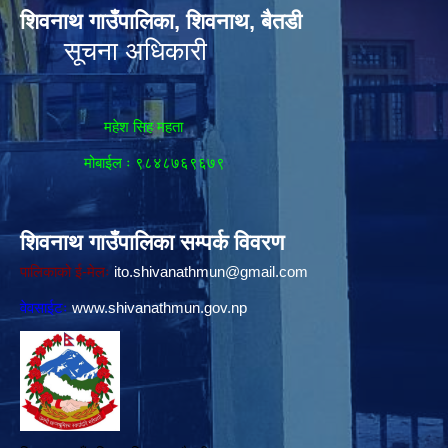
शिवनाथ गाउँपालिका, शिवनाथ, बैतडी
सूचना अधिकारी
महेश सिह महता
मोबाईल ः ९८४८७६९६७९
शिवनाथ गाउँपालिका सम्पर्क विवरण
पालिकाको ई-मेलः
ito.shivanathmun@gmail.com
वेवसाईटः
www.shivanathmun.gov.np