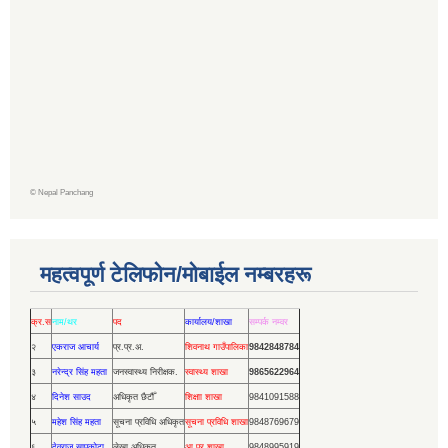
©
Nepal Panchang
महत्वपूर्ण टेलिफोन/मोबाईल नम्बरहरू
क्र.स
नाम/थर
पद
कार्यालय/शाखा
सम्पर्क नम्वर
२
एकराज आचार्य
प्र.प्र.अ.
शिवनाथ गाउँपालिका
9842848784
३
नरेन्द्र सिंह महता
जनस्वास्थ्य निरीक्षक.
स्वास्थ्य शाखा
9865622964
४
दिनेश साउद
अधिकृत छैटौँ
शिक्षाा शाखा
9841091588
५
महेश सिंह महता
सूचना प्रविधि अधिकृत
सूचना प्रविधि शाखा
9848769679
६
देवराज सापकोटा
लेखा अधिकृत
आ.प्र.शाखा
9848995919