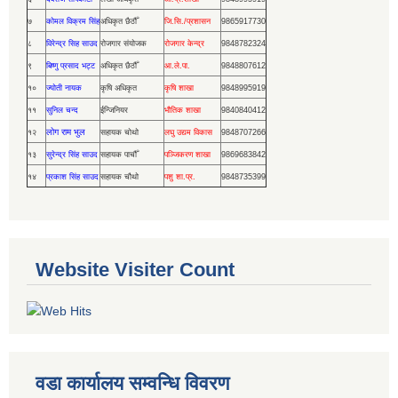
७
कोमल विक्रम सिंह
अधिकृत छैठौँ
जि.सि./प्रशासन
9865917730
८
विरेन्द्र सिह साउद
रोजगार संयोजक
रोजगार केन्द्र
9848782324
९
बिष्णु प्रसाद भट्ट
अधिकृत छैठौँ
आ.ले.पा.
9848807612
१०
ज्योती नायक
कृषि अधिकृत
कृषि शाखा
9848995919
११
सुनिल चन्द
ईन्जिनियर
भौतिक शाखा
9840840412
लोग राम भुल
१२
सहायक चोथो
लघु उद्यम विकास
9848707266
१३
सुरेन्द्र सिंह साउद
सहायक पाचौँ
पञ्जिकरण शाखा
9869683842
१४
प्रकाश सिंह साउद
सहायक चौथो
पशु शा.प्र.
9848735399
Website Visiter Count
वडा कार्यालय सम्वन्धि विवरण