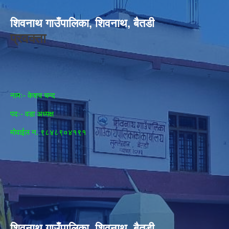
शिवनाथ गाउँपालिका, शिवनाथ, बैतडी
प्रवक्ता
नामः- केशव चन्द
पदः- वडा अध्यक्ष
मोवाईल न‌. ९८४८९०४१९१
शिवनाथ गाउँपालिका, शिवनाथ, बैतडी