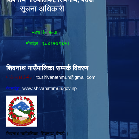
सूचना अधिकारी
महेश सिह महता
मोबाईल ः ९८४८७६९६७९
शिवनाथ गाउँपालिका सम्पर्क विवरण
पालिकाको ई-मेलः
ito.shivanathmun@gmail.com
वेवसाईटः
www.shivanathmun.gov.np
शिवनाथ गाउँपालिका, शिवनाथ, बैतडी ।