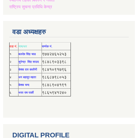
राष्ट्रिय सुचना प्रविधि केन्द्र
वडा अध्यक्षहरु
वडा नं.
नाम/थर
सर्म्पक नं.
९७४२४६५२५३
१
बलदेव सिंह चाड
९८४८९०३३९८
२
सुरेन्द्र सिंह साउद
९८४१०९१७९६
३
केशव दत्त कलौनी
९८६८७९८०५३
४
धन बहादुर महता
९८४८९०४१९१
५
केशव चन्द
९८६५९४१२४०
६
भरत राम पार्की
DIGITAL PROFILE