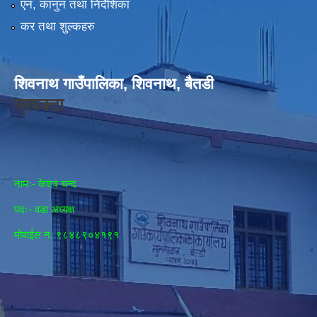
एन, कानुन तथा निर्देशिका
कर तथा शुल्कहरु
शिवनाथ गाउँपालिका, शिवनाथ, बैतडी
प्रवक्ता
नामः- केशव चन्द
पदः- वडा अध्यक्ष
मोवाईल न‌. ९८४८९०४१९१