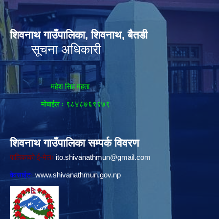
शिवनाथ गाउँपालिका, शिवनाथ, बैतडी
सूचना अधिकारी
महेश सिह महता
मोबाईल ः ९८४८७६९६७९
शिवनाथ गाउँपालिका सम्पर्क विवरण
पालिकाको ई-मेलः
ito.shivanathmun@gmail.com
वेवसाईटः
www.shivanathmun.gov.np