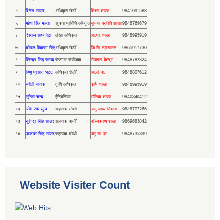
४
दिनेश साउद
अधिकृत छैटौँ
शिक्षाा शाखा
9841091588
५
महेश सिंह महता
सूचना प्रविधि अधिकृत
सूचना प्रविधि शाखा
9848769679
६
देवराज सापकोटा
लेखा अधिकृत
आ.प्र.शाखा
9848995919
७
कोमल विक्रम सिंह
अधिकृत छैठौँ
जि.सि./प्रशासन
9865917730
८
विरेन्द्र सिह साउद
रोजगार संयोजक
रोजगार केन्द्र
9848782324
९
बिष्णु प्रसाद भट्ट
अधिकृत छैठौँ
आ.ले.पा.
9848807612
१०
ज्योती नायक
कृषि अधिकृत
कृषि शाखा
9848995919
११
सुनिल चन्द
ईन्जिनियर
भौतिक शाखा
9840840412
लोग राम भुल
१२
सहायक चोथो
लघु उद्यम विकास
9848707266
१३
सुरेन्द्र सिंह साउद
सहायक पाचौँ
पञ्जिकरण शाखा
9869683842
१४
प्रकाश सिंह साउद
सहायक चौथो
पशु शा.प्र.
9848735399
Website Visiter Count