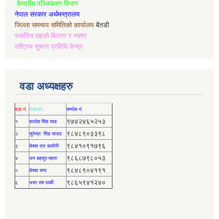
केन्द्रीय पञ्जिकरण विभाग
नेपाल सरकार अर्थमन्त्रालय
जिल्ला समन्वय समितिको कार्यालय
बैतडी
स्थानिय तहको बिवरण र नक्शा
राष्ट्रिय सुचना प्रविधि केन्द्र
वडा अध्यक्षहरु
वडा नं.
नाम/थर
सर्म्पक नं.
९७४२४६५२५३
१
बलदेव सिंह चाड
९८४८९०३३९८
२
सुरेन्द्र सिंह साउद
९८४१०९१७९६
३
केशव दत्त कलौनी
९८६८७९८०५३
४
धन बहादुर महता
९८४८९०४१९१
५
केशव चन्द
९८६५९४१२४०
६
भरत राम पार्की