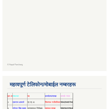
©
Nepal Panchang
महत्वपूर्ण टेलिफोन/मोबाईल नम्बरहरू
क्र.स
नाम/थर
पद
कार्यालय/शाखा
सम्पर्क नम्वर
२
एकराज आचार्य
प्र.प्र.अ.
शिवनाथ गाउँपालिका
9842848784
३
नरेन्द्र सिंह महता
जनस्वास्थ्य निरीक्षक.
स्वास्थ्य शाखा
9865622964