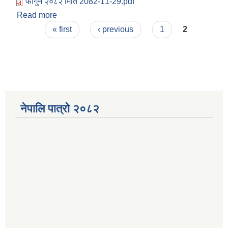
फागुन २०८२ मिति 2082-11-29.pdf
Read more
about फागुन २०८२ मिति २०८२-११-२९ कार्यापालिका
Pages
बैठक
« first
‹ previous
1
2
नेपालि पात्रो २०८२