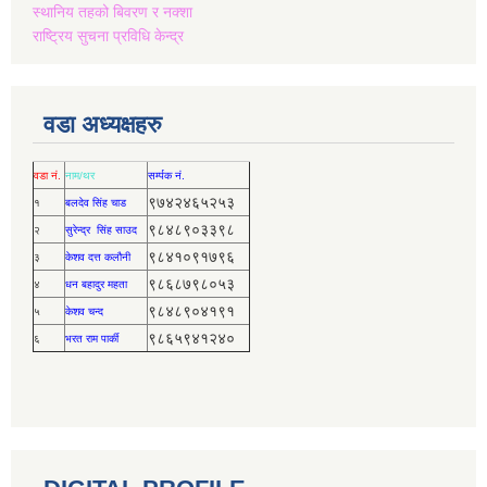
स्थानिय तहको बिवरण र नक्शा
राष्ट्रिय सुचना प्रविधि केन्द्र
वडा अध्यक्षहरु
वडा नं.
नाम/थर
सर्म्पक नं.
९७४२४६५२५३
१
बलदेव सिंह चाड
९८४८९०३३९८
२
सुरेन्द्र सिंह साउद
९८४१०९१७९६
३
केशव दत्त कलौनी
९८६८७९८०५३
४
धन बहादुर महता
९८४८९०४१९१
५
केशव चन्द
९८६५९४१२४०
६
भरत राम पार्की