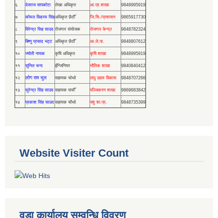
६
देवराज सापकोटा
लेखा अधिकृत
आ.प्र.शाखा
9848995919
७
कोमल विक्रम सिंह
अधिकृत छैठौँ
जि.सि./प्रशासन
9865917730
८
विरेन्द्र सिह साउद
रोजगार संयोजक
रोजगार केन्द्र
9848782324
९
बिष्णु प्रसाद भट्ट
अधिकृत छैठौँ
आ.ले.पा.
9848807612
१०
ज्योती नायक
कृषि अधिकृत
कृषि शाखा
9848995919
११
सुनिल चन्द
ईन्जिनियर
भौतिक शाखा
9840840412
लोग राम भुल
१२
सहायक चोथो
लघु उद्यम विकास
9848707266
१३
सुरेन्द्र सिंह साउद
सहायक पाचौँ
पञ्जिकरण शाखा
9869683842
१४
प्रकाश सिंह साउद
सहायक चौथो
पशु शा.प्र.
9848735399
Website Visiter Count
वडा कार्यालय सम्वन्धि विवरण