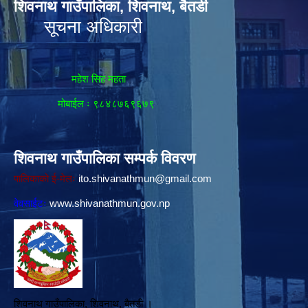
शिवनाथ गाउँपालिका, शिवनाथ, बैतडी
सूचना अधिकारी
महेश सिह महता
मोबाईल ः ९८४८७६९६७९
शिवनाथ गाउँपालिका सम्पर्क विवरण
पालिकाको ई-मेलः
ito.shivanathmun@gmail.com
वेवसाईटः
www.shivanathmun.gov.np
शिवनाथ गाउँपालिका, शिवनाथ, बैतडी ।