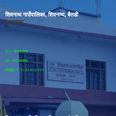
शिवनाथ गाउँपालिका, शिवनाथ, बैतडी
प्रवक्ता
नामः- केशव चन्द
पदः- वडा अध्यक्ष
मोवाईल न‌. ९८४८९०४१९१