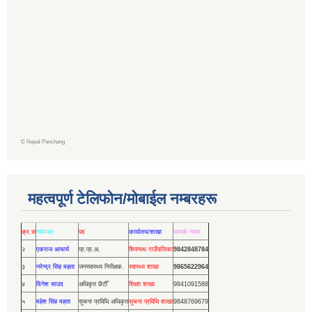
©
Nepal Panchang
महत्वपूर्ण टेलिफोन/मोबाईल नम्बरहरू
क्र.स
नाम/थर
पद
कार्यालय/शाखा
सम्पर्क नम्वर
२
एकराज आचार्य
प्र.प्र.अ.
शिवनाथ गाउँपालिका
9842848784
३
नरेन्द्र सिंह महता
जनस्वास्थ्य निरीक्षक.
स्वास्थ्य शाखा
9865622964
४
दिनेश साउद
अधिकृत छैटौँ
शिक्षाा शाखा
9841091588
५
महेश सिंह महता
सूचना प्रविधि अधिकृत
सूचना प्रविधि शाखा
9848769679