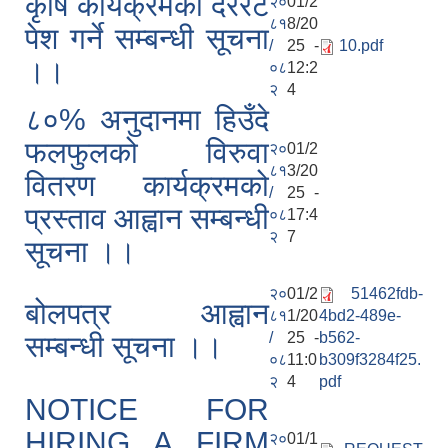
कृषि कार्यक्रमको दररेट
२०
01/2
८१
8/20
पेश गर्ने सम्बन्धी सूचना
/
25 -
10.pdf
।।
०८
12:2
२
4
८०% अनुदानमा हिउँदे
फलफुलको विरुवा
२०
01/2
८१
3/20
वितरण कार्यक्रमको
/
25 -
प्रस्ताव आह्वान सम्बन्धी
०८
17:4
२
7
सूचना ।।
२०
01/2
51462fdb-
बोलपत्र आह्वान
८१
1/20
4bd2-489e-
/
25 -
b562-
सम्बन्धी सूचना ।।
०८
11:0
b309f3284f25.
२
4
pdf
NOTICE FOR
HIRING A FIRM
२०
01/1