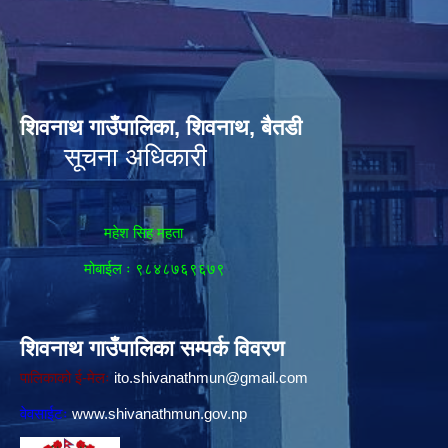
शिवनाथ गाउँपालिका, शिवनाथ, बैतडी
सूचना अधिकारी
महेश सिह महता
मोबाईल ः ९८४८७६९६७९
शिवनाथ गाउँपालिका सम्पर्क विवरण
पालिकाको ई-मेलः
ito.shivanathmun@gmail.com
वेवसाईटः
www.shivanathmun.gov.np