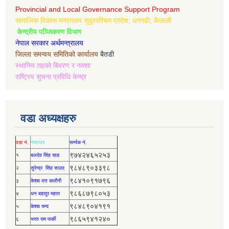
Provincial and Local Governance Support Program
सामाजिक विकास मन्त्रालय सुदूरपश्चिम प्रदेश, धनगढी, कैलाली
केन्द्रीय पञ्जिकरण विभाग
नेपाल सरकार अर्थमन्त्रालय
जिल्ला समन्वय समितिको कार्यालय
बैतडी
स्थानिय तहको बिवरण र नक्शा
राष्ट्रिय सुचना प्रविधि केन्द्र
वडा अध्यक्षहरु
वडा नं.
नाम/थर
सर्म्पक नं.
९७४२४६५२५३
१
बलदेव सिंह चाड
९८४८९०३३९८
२
सुरेन्द्र सिंह साउद
९८४१०९१७९६
३
केशव दत्त कलौनी
९८६८७९८०५३
४
धन बहादुर महता
९८४८९०४१९१
५
केशव चन्द
९८६५९४१२४०
६
भरत राम पार्की