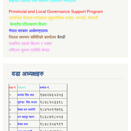
सङ्घीय मामिला तथा सामान्य प्रशासन मन्त्रालय
Provincial and Local Governance Support Program
सामाजिक विकास मन्त्रालय सुदूरपश्चिम प्रदेश, धनगढी, कैलाली
केन्द्रीय पञ्जिकरण विभाग
नेपाल सरकार अर्थमन्त्रालय
जिल्ला समन्वय समितिको कार्यालय
बैतडी
स्थानिय तहको बिवरण र नक्शा
राष्ट्रिय सुचना प्रविधि केन्द्र
वडा अध्यक्षहरु
वडा नं.
नाम/थर
सर्म्पक नं.
९७४२४६५२५३
१
बलदेव सिंह चाड
९८४८९०३३९८
२
सुरेन्द्र सिंह साउद
९८४१०९१७९६
३
केशव दत्त कलौनी
९८६८७९८०५३
४
धन बहादुर महता
९८४८९०४१९१
५
केशव चन्द