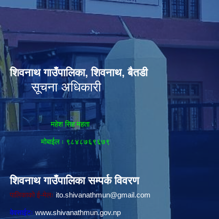
शिवनाथ गाउँपालिका, शिवनाथ, बैतडी
सूचना अधिकारी
महेश सिह महता
मोबाईल ः ९८४८७६९६७९
शिवनाथ गाउँपालिका सम्पर्क विवरण
पालिकाको ई-मेलः
ito.shivanathmun@gmail.com
वेवसाईटः
www.shivanathmun.gov.np