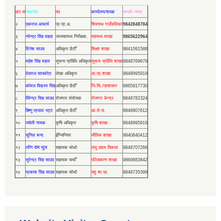
क्र.स
नाम/थर
पद
कार्यालय/शाखा
सम्पर्क नम्वर
२
एकराज आचार्य
प्र.प्र.अ.
शिवनाथ गाउँपालिका
9842848784
३
नरेन्द्र सिंह महता
जनस्वास्थ्य निरीक्षक.
स्वास्थ्य शाखा
9865622964
४
दिनेश साउद
अधिकृत छैटौँ
शिक्षाा शाखा
9841091588
५
महेश सिंह महता
सूचना प्रविधि अधिकृत
सूचना प्रविधि शाखा
9848769679
६
देवराज सापकोटा
लेखा अधिकृत
आ.प्र.शाखा
9848995919
७
कोमल विक्रम सिंह
अधिकृत छैठौँ
जि.सि./प्रशासन
9865917730
८
विरेन्द्र सिह साउद
रोजगार संयोजक
रोजगार केन्द्र
9848782324
९
बिष्णु प्रसाद भट्ट
अधिकृत छैठौँ
आ.ले.पा.
9848807612
१०
ज्योती नायक
कृषि अधिकृत
कृषि शाखा
9848995919
११
सुनिल चन्द
ईन्जिनियर
भौतिक शाखा
9840840412
लोग राम भुल
१२
सहायक चोथो
लघु उद्यम विकास
9848707266
१३
सुरेन्द्र सिंह साउद
सहायक पाचौँ
पञ्जिकरण शाखा
9869683842
१४
प्रकाश सिंह साउद
सहायक चौथो
पशु शा.प्र.
9848735399