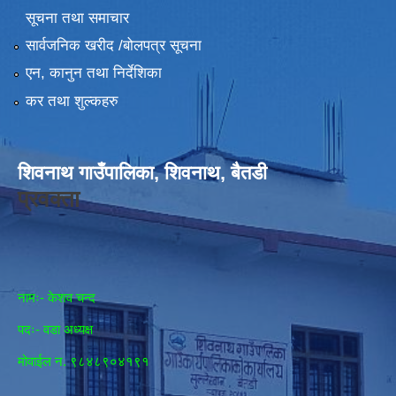
सूचना तथा समाचार
सार्वजनिक खरीद /बोलपत्र सूचना
एन, कानुन तथा निर्देशिका
कर तथा शुल्कहरु
शिवनाथ गाउँपालिका, शिवनाथ, बैतडी
प्रवक्ता
नामः- केशव चन्द
पदः- वडा अध्यक्ष
मोवाईल न‌. ९८४८९०४१९१