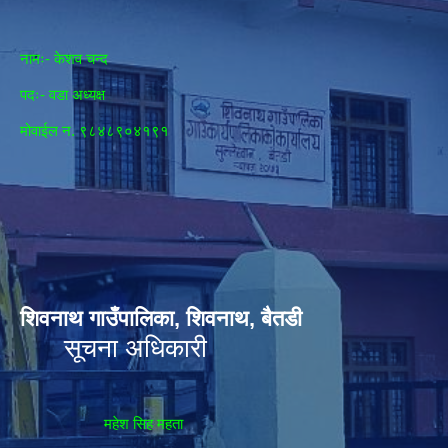
नामः- केशव चन्द
पदः- वडा अध्यक्ष
मोवाईल न‌. ९८४८९०४१९१
शिवनाथ गाउँपालिका, शिवनाथ, बैतडी
सूचना अधिकारी
महेश सिह महता