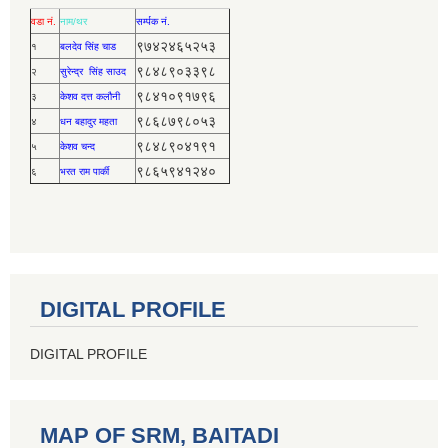
वडा नं.
नाम/थर
सर्म्पक नं.
९७४२४६५२५३
१
बलदेव सिंह चाड
९८४८९०३३९८
२
सुरेन्द्र सिंह साउद
९८४१०९१७९६
३
केशव दत्त कलौनी
९८६८७९८०५३
४
धन बहादुर महता
९८४८९०४१९१
५
केशव चन्द
९८६५९४१२४०
६
भरत राम पार्की
DIGITAL PROFILE
DIGITAL PROFILE
MAP OF SRM, BAITADI