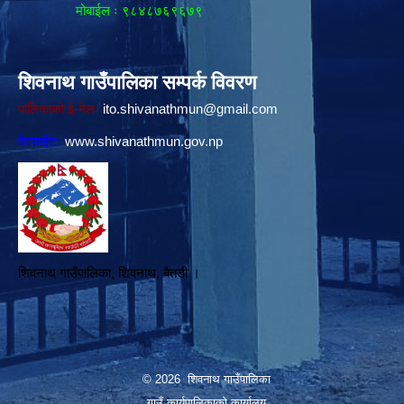
मोबाईल ः ९८४८७६९६७९
शिवनाथ गाउँपालिका सम्पर्क विवरण
पालिकाको ई-मेलः
ito.shivanathmun@gmail.com
वेवसाईटः
www.shivanathmun.gov.np
शिवनाथ गाउँपालिका, शिवनाथ, बैतडी ।
© 2026 शिवनाथ गाउँपालिका
गाउँ कार्यपालिकाकाे कार्यालय