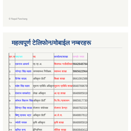
©
Nepal Panchang
महत्वपूर्ण टेलिफोन/मोबाईल नम्बरहरू
क्र.स
नाम/थर
पद
कार्यालय/शाखा
सम्पर्क नम्वर
२
एकराज आचार्य
प्र.प्र.अ.
शिवनाथ गाउँपालिका
9842848784
३
नरेन्द्र सिंह महता
जनस्वास्थ्य निरीक्षक.
स्वास्थ्य शाखा
9865622964
४
दिनेश साउद
अधिकृत छैटौँ
शिक्षाा शाखा
9841091588
५
महेश सिंह महता
सूचना प्रविधि अधिकृत
सूचना प्रविधि शाखा
9848769679
६
देवराज सापकोटा
लेखा अधिकृत
आ.प्र.शाखा
9848995919
७
कोमल विक्रम सिंह
अधिकृत छैठौँ
जि.सि./प्रशासन
9865917730
८
विरेन्द्र सिह साउद
रोजगार संयोजक
रोजगार केन्द्र
9848782324
९
बिष्णु प्रसाद भट्ट
अधिकृत छैठौँ
आ.ले.पा.
9848807612
१०
ज्योती नायक
कृषि अधिकृत
कृषि शाखा
9848995919
११
सुनिल चन्द
ईन्जिनियर
भौतिक शाखा
9840840412