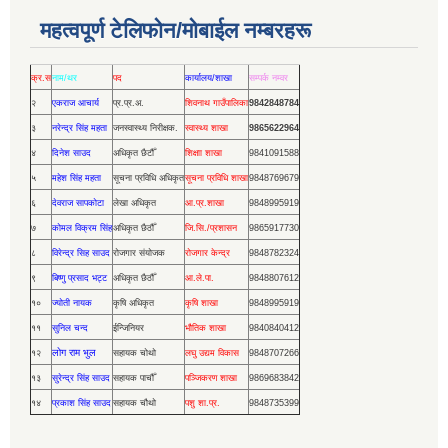
महत्वपूर्ण टेलिफोन/मोबाईल नम्बरहरू
क्र.स
नाम/थर
पद
कार्यालय/शाखा
सम्पर्क नम्वर
२
एकराज आचार्य
प्र.प्र.अ.
शिवनाथ गाउँपालिका
9842848784
३
नरेन्द्र सिंह महता
जनस्वास्थ्य निरीक्षक.
स्वास्थ्य शाखा
9865622964
४
दिनेश साउद
अधिकृत छैटौँ
शिक्षाा शाखा
9841091588
५
महेश सिंह महता
सूचना प्रविधि अधिकृत
सूचना प्रविधि शाखा
9848769679
६
देवराज सापकोटा
लेखा अधिकृत
आ.प्र.शाखा
9848995919
७
कोमल विक्रम सिंह
अधिकृत छैठौँ
जि.सि./प्रशासन
9865917730
८
विरेन्द्र सिह साउद
रोजगार संयोजक
रोजगार केन्द्र
9848782324
९
बिष्णु प्रसाद भट्ट
अधिकृत छैठौँ
आ.ले.पा.
9848807612
१०
ज्योती नायक
कृषि अधिकृत
कृषि शाखा
9848995919
११
सुनिल चन्द
ईन्जिनियर
भौतिक शाखा
9840840412
लोग राम भुल
१२
सहायक चोथो
लघु उद्यम विकास
9848707266
१३
सुरेन्द्र सिंह साउद
सहायक पाचौँ
पञ्जिकरण शाखा
9869683842
१४
प्रकाश सिंह साउद
सहायक चौथो
पशु शा.प्र.
9848735399