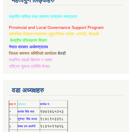
महत्वपुर्ण लिङ्कहरु
सङ्घीय मामिला तथा सामान्य प्रशासन मन्त्रालय
Provincial and Local Governance Support Program
सामाजिक विकास मन्त्रालय सुदूरपश्चिम प्रदेश, धनगढी, कैलाली
केन्द्रीय पञ्जिकरण विभाग
नेपाल सरकार अर्थमन्त्रालय
जिल्ला समन्वय समितिको कार्यालय
बैतडी
स्थानिय तहको बिवरण र नक्शा
राष्ट्रिय सुचना प्रविधि केन्द्र
वडा अध्यक्षहरु
वडा नं.
नाम/थर
सर्म्पक नं.
९७४२४६५२५३
१
बलदेव सिंह चाड
९८४८९०३३९८
२
सुरेन्द्र सिंह साउद
९८४१०९१७९६
३
केशव दत्त कलौनी