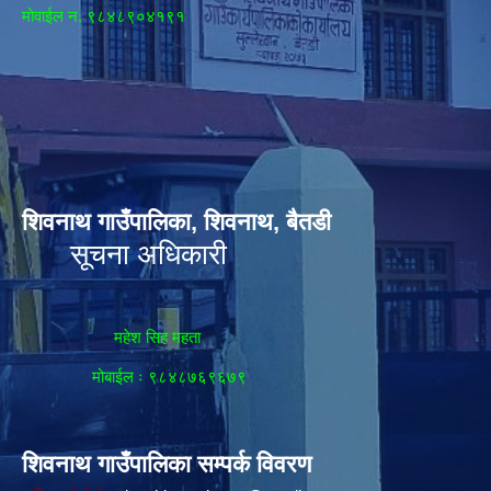
मोवाईल न‌. ९८४८९०४१९१
शिवनाथ गाउँपालिका, शिवनाथ, बैतडी
सूचना अधिकारी
महेश सिह महता
मोबाईल ः ९८४८७६९६७९
शिवनाथ गाउँपालिका सम्पर्क विवरण