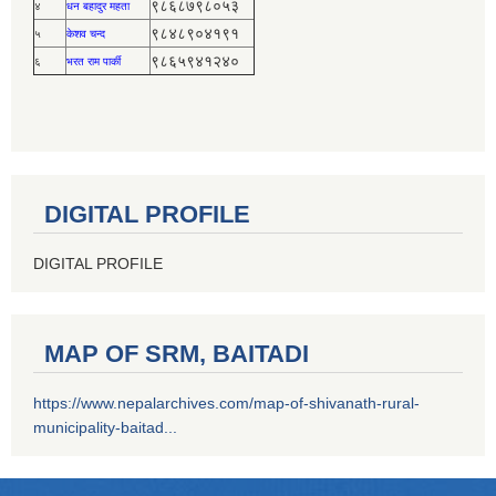
९८६८७९८०५३
४
धन बहादुर महता
९८४८९०४१९१
५
केशव चन्द
९८६५९४१२४०
६
भरत राम पार्की
DIGITAL PROFILE
DIGITAL PROFILE
MAP OF SRM, BAITADI
https://www.nepalarchives.com/map-of-shivanath-rural-
municipality-baitad...