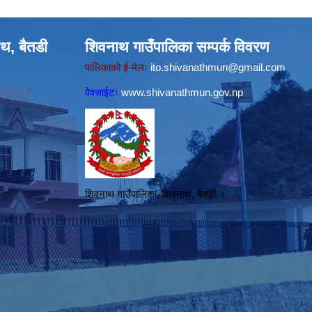
थ, बैतडी
शिवनाथ गाउँपालिका सम्पर्क विवरण
पालिकाको ई-मेलः
ito.shivanathmun@gmail.com
वेवसाईटः
www.shivanathmun.gov.np
शिवनाथ गाउँपालिका, शिवनाथ, बैतडी ।