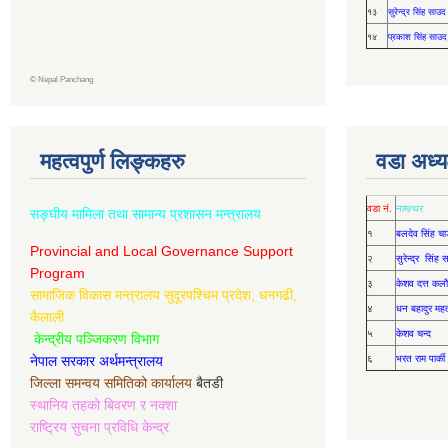
१३
सुरेन्द्र सिंह साउद
१४
प्रकाश सिंह साउद
©
Nepal Panchang
महत्वपुर्ण लिङ्कहरु
वडा अध्यक
वडा नं.
नाम/थर
सङ्घीय मामिला तथा सामान्य प्रशासन मन्त्रालय
१
बलदेव सिंह चा
Provincial and Local Governance Support
२
सुरेन्द्र सिंह
Program
३
केशव दत्त कलौ
सामाजिक विकास मन्त्रालय सुदूरपश्चिम प्रदेश, धनगढी,
४
धन बहादुर मह
कैलाली
५
केशव चन्द
केन्द्रीय पञ्जिकरण विभाग
नेपाल सरकार अर्थमन्त्रालय
६
भरत राम पार्की
जिल्ला समन्वय समितिको कार्यालय
बैतडी
स्थानिय तहको बिवरण र नक्शा
राष्ट्रिय सुचना प्रविधि केन्द्र