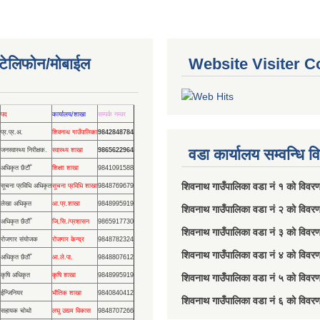
ण टेलिफोन/मोबाईल
Website Visiter C
पद
कार्यालय/शाखा
सम्पर्क नम्वर
प्र.प्र.अ.
शिवनाथ गाउँपालिका
9842848784
वडा कार्यालय सम्वन्धि 
जनस्वास्थ्य निरीक्षक.
स्वास्थ्य शाखा
9865622964
अधिकृत छैटौँ
शिक्षाा शाखा
9841091588
शिवनाथ गाउँपालिका वडा नं‌ १ को विव
सूचना प्रविधि अधिकृत
सूचना प्रविधि शाखा
9848769679
लेखा अधिकृत
आ.प्र.शाखा
9848995919
शिवनाथ गाउँपालिका वडा नं‌ २ को विवर
अधिकृत छैठौँ
जि.सि./प्रशासन
9865917730
शिवनाथ गाउँपालिका वडा नं‌ ३ को विवर
रोजगार संयोजक
रोजगार केन्द्र
9848782324
शिवनाथ गाउँपालिका वडा नं‌ ४ को विवर
अधिकृत छैठौँ
आ.ले.पा.
9848807612
कृषि अधिकृत
कृषि शाखा
9848995919
शिवनाथ गाउँपालिका वडा नं‌ ५ को विवर
ईन्जिनियर
भौतिक शाखा
9840840412
शिवनाथ गाउँपालिका वडा नं‌ ६ को विवर
सहायक चोथो
लघु उद्यम विकास
9848707266