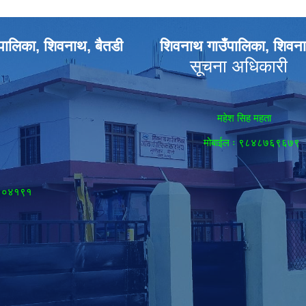
पालिका, शिवनाथ, बैतडी
शिवनाथ गाउँपालिका, शिवना
सूचना अधिकारी
महेश सिह महता
मोबाईल ः ९८४८७६९६७९
८९०४१९१