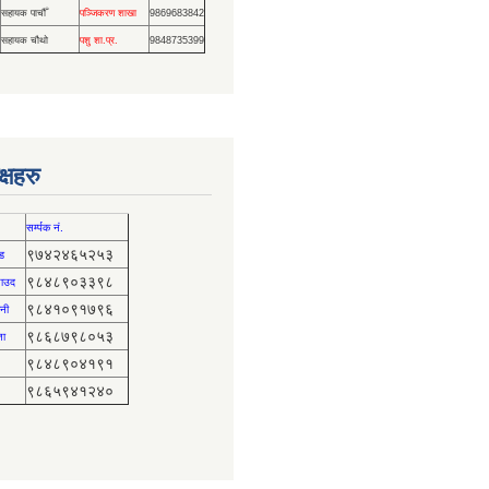
सहायक पाचौँ
पञ्जिकरण शाखा
9869683842
सहायक चौथो
पशु शा.प्र.
9848735399
्षहरु
सर्म्पक नं.
९७४२४६५२५३
ड
९८४८९०३३९८
 साउद
९८४१०९१७९६
नी
९८६८७९८०५३
ता
९८४८९०४१९१
९८६५९४१२४०