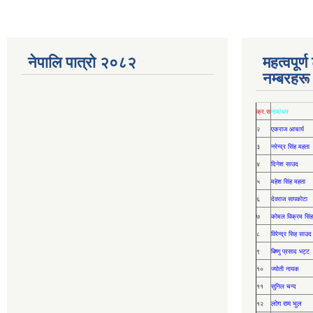
नेपालि पात्रो २०८२
महत्वपूर्
नम्बरहरू
क्र.स
नाम/थर
२
एकराज आचार्य
३
नरेन्द्र सिंह महता
४
दिनेश साउद
५
महेश सिंह महता
६
देवराज सापकोटा
७
कोमल विक्रम सिंह
८
विरेन्द्र सिह साउद
९
बिष्णु प्रसाद भट्ट
१०
ज्योती नायक
११
सुनिल चन्द
लोग राम भुल
१२