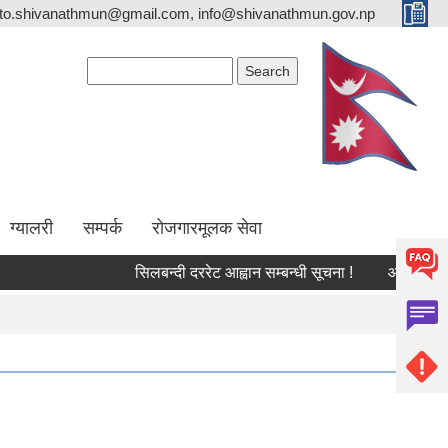
ito.shivanathmun@gmail.com, info@shivanathmun.gov.np
Search form
Search
ग्यालरी
सम्पर्क
रोजगारमूलक सेवा
सिलबन्दी दररेट आह्वान सम्बन्धी सूचना !
आन्तरिक आय तर्फ