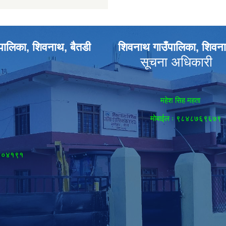
पालिका, शिवनाथ, बैतडी
शिवनाथ गाउँपालिका, शिवना
सूचना अधिकारी
महेश सिह महता
मोबाईल ः ९८४८७६९६७९
८९०४१९१