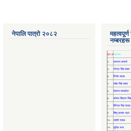
नेपालि पात्रो २०८२
महत्वपूर्
नम्बरहरू
क्र.स
नाम/थर
२
एकराज आचार्य
३
नरेन्द्र सिंह महता
४
दिनेश साउद
५
महेश सिंह महता
६
देवराज सापकोटा
७
कोमल विक्रम सिंह
८
विरेन्द्र सिह साउद
९
बिष्णु प्रसाद भट्ट
१०
ज्योती नायक
११
सुनिल चन्द