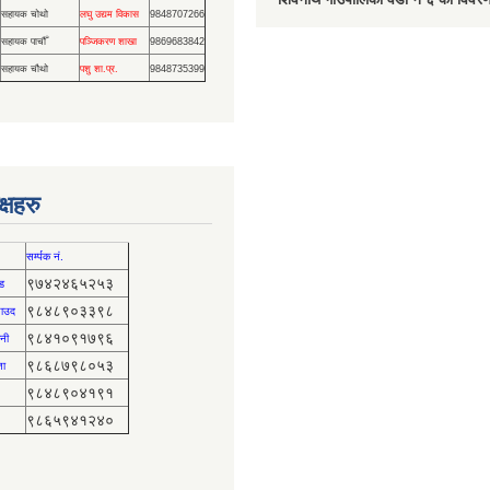
सहायक चोथो
लघु उद्यम विकास
9848707266
सहायक पाचौँ
पञ्जिकरण शाखा
9869683842
सहायक चौथो
पशु शा.प्र.
9848735399
्षहरु
सर्म्पक नं.
९७४२४६५२५३
ड
९८४८९०३३९८
 साउद
९८४१०९१७९६
नी
९८६८७९८०५३
ता
९८४८९०४१९१
९८६५९४१२४०