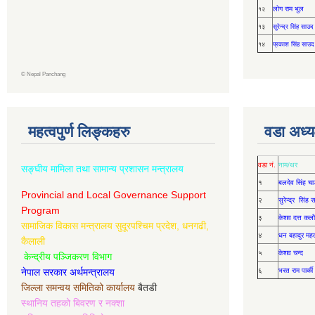
लोग राम भुल
१२
१३
सुरेन्द्र सिंह साउद
१४
प्रकाश सिंह साउद
©
Nepal Panchang
महत्वपुर्ण लिङ्कहरु
वडा अध्यक
वडा नं.
नाम/थर
सङ्घीय मामिला तथा सामान्य प्रशासन मन्त्रालय
१
बलदेव सिंह चा
Provincial and Local Governance Support
२
सुरेन्द्र सिंह
Program
३
केशव दत्त कलौ
सामाजिक विकास मन्त्रालय सुदूरपश्चिम प्रदेश, धनगढी,
४
धन बहादुर मह
कैलाली
५
केशव चन्द
केन्द्रीय पञ्जिकरण विभाग
नेपाल सरकार अर्थमन्त्रालय
६
भरत राम पार्की
जिल्ला समन्वय समितिको कार्यालय
बैतडी
स्थानिय तहको बिवरण र नक्शा