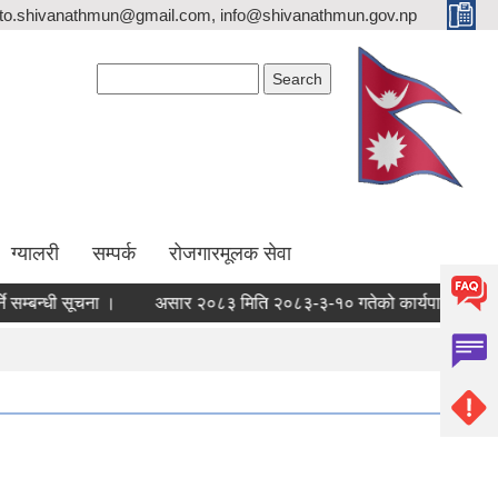
ito.shivanathmun@gmail.com, info@shivanathmun.gov.np
Search form
Search
ग्यालरी
सम्पर्क
रोजगारमूलक सेवा
म्बन्धी सूचना ।
असार २०८३ मिति २०८३-३-१० गतेको कार्यपालिका बैठक