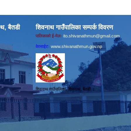
थ, बैतडी
शिवनाथ गाउँपालिका सम्पर्क विवरण
पालिकाको ई-मेलः
ito.shivanathmun@gmail.com
वेवसाईटः
www.shivanathmun.gov.np
शिवनाथ गाउँपालिका, शिवनाथ, बैतडी ।