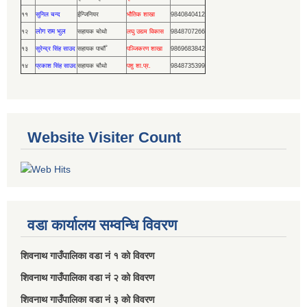
११
सुनिल चन्द
ईन्जिनियर
भौतिक शाखा
9840840412
लोग राम भुल
१२
सहायक चोथो
लघु उद्यम विकास
9848707266
१३
सुरेन्द्र सिंह साउद
सहायक पाचौँ
पञ्जिकरण शाखा
9869683842
१४
प्रकाश सिंह साउद
सहायक चौथो
पशु शा.प्र.
9848735399
Website Visiter Count
वडा कार्यालय सम्वन्धि विवरण
शिवनाथ गाउँपालिका वडा नं‌ १ को विवरण
शिवनाथ गाउँपालिका वडा नं‌ २ को विवरण
शिवनाथ गाउँपालिका वडा नं‌ ३ को विवरण