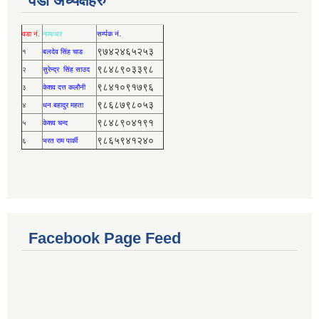
वडा अध्यक्षहरु
वडा नं.
नाम/थर
सर्म्पक नं.
९७४२४६५२५३
१
बलदेव सिंह चाड
९८४८९०३३९८
२
सुरेन्द्र सिंह साउद
९८४१०९१७९६
३
केशव दत्त कलौनी
९८६८७९८०५३
४
धन बहादुर महता
९८४८९०४१९१
५
केशव चन्द
९८६५९४१२४०
६
भरत राम पार्की
Facebook Page Feed