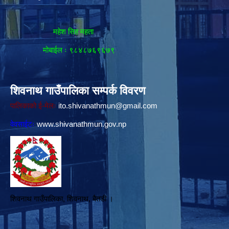
महेश सिह महता
मोबाईल ः ९८४८७६९६७९
शिवनाथ गाउँपालिका सम्पर्क विवरण
पालिकाको ई-मेलः
ito.shivanathmun@gmail.com
वेवसाईटः
www.shivanathmun.gov.np
शिवनाथ गाउँपालिका, शिवनाथ, बैतडी ।