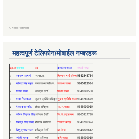
©
Nepal Panchang
महत्वपूर्ण टेलिफोन/मोबाईल नम्बरहरू
क्र.स
नाम/थर
पद
कार्यालय/शाखा
सम्पर्क नम्वर
२
एकराज आचार्य
प्र.प्र.अ.
शिवनाथ गाउँपालिका
9842848784
३
नरेन्द्र सिंह महता
जनस्वास्थ्य निरीक्षक.
स्वास्थ्य शाखा
9865622964
४
दिनेश साउद
अधिकृत छैटौँ
शिक्षाा शाखा
9841091588
५
महेश सिंह महता
सूचना प्रविधि अधिकृत
सूचना प्रविधि शाखा
9848769679
६
देवराज सापकोटा
लेखा अधिकृत
आ.प्र.शाखा
9848995919
७
कोमल विक्रम सिंह
अधिकृत छैठौँ
जि.सि./प्रशासन
9865917730
८
विरेन्द्र सिह साउद
रोजगार संयोजक
रोजगार केन्द्र
9848782324
९
बिष्णु प्रसाद भट्ट
अधिकृत छैठौँ
आ.ले.पा.
9848807612
१०
ज्योती नायक
कृषि अधिकृत
कृषि शाखा
9848995919