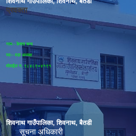
शिवनाथ गाउँपालिका, शिवनाथ, बैतडी
प्रवक्ता
नामः- केशव चन्द
पदः- वडा अध्यक्ष
मोवाईल न‌. ९८४८९०४१९१
शिवनाथ गाउँपालिका, शिवनाथ, बैतडी
सूचना अधिकारी