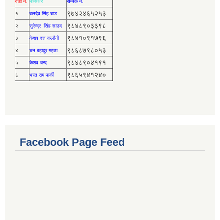
वडा नं.
नाम/थर
सर्म्पक नं.
९७४२४६५२५३
१
बलदेव सिंह चाड
९८४८९०३३९८
२
सुरेन्द्र सिंह साउद
९८४१०९१७९६
३
केशव दत्त कलौनी
९८६८७९८०५३
४
धन बहादुर महता
९८४८९०४१९१
५
केशव चन्द
९८६५९४१२४०
६
भरत राम पार्की
Facebook Page Feed