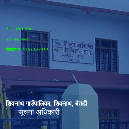
नामः- केशव चन्द
पदः- वडा अध्यक्ष
मोवाईल न‌. ९८४८९०४१९१
शिवनाथ गाउँपालिका, शिवनाथ, बैतडी
सूचना अधिकारी