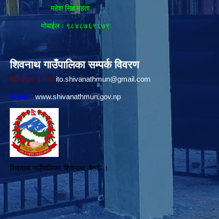
महेश सिह महता
मोबाईल ः ९८४८७६९६७९
शिवनाथ गाउँपालिका सम्पर्क विवरण
पालिकाको ई-मेलः
ito.shivanathmun@gmail.com
वेवसाईटः
www.shivanathmun.gov.np
शिवनाथ गाउँपालिका, शिवनाथ, बैतडी ।