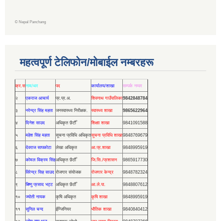
©
Nepal Panchang
महत्वपूर्ण टेलिफोन/मोबाईल नम्बरहरू
क्र.स
नाम/थर
पद
कार्यालय/शाखा
सम्पर्क नम्वर
२
एकराज आचार्य
प्र.प्र.अ.
शिवनाथ गाउँपालिका
9842848784
३
नरेन्द्र सिंह महता
जनस्वास्थ्य निरीक्षक.
स्वास्थ्य शाखा
9865622964
४
दिनेश साउद
अधिकृत छैटौँ
शिक्षाा शाखा
9841091588
५
महेश सिंह महता
सूचना प्रविधि अधिकृत
सूचना प्रविधि शाखा
9848769679
६
देवराज सापकोटा
लेखा अधिकृत
आ.प्र.शाखा
9848995919
७
कोमल विक्रम सिंह
अधिकृत छैठौँ
जि.सि./प्रशासन
9865917730
८
विरेन्द्र सिह साउद
रोजगार संयोजक
रोजगार केन्द्र
9848782324
९
बिष्णु प्रसाद भट्ट
अधिकृत छैठौँ
आ.ले.पा.
9848807612
१०
ज्योती नायक
कृषि अधिकृत
कृषि शाखा
9848995919
११
सुनिल चन्द
ईन्जिनियर
भौतिक शाखा
9840840412