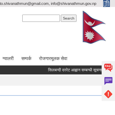
ito.shivanathmun@gmail.com, info@shivanathmun.gov.np
Search form
Search
ग्यालरी
सम्पर्क
रोजगारमूलक सेवा
सिलबन्दी दररेट आह्वान सम्बन्धी सूचना !
आन्तरि