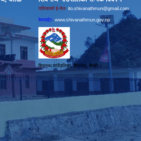
पालिकाको ई-मेलः
ito.shivanathmun@gmail.com
वेवसाईटः
www.shivanathmun.gov.np
शिवनाथ गाउँपालिका, शिवनाथ, बैतडी ।