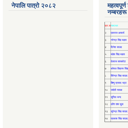
नेपालि पात्रो २०८२
महत्वपूर्
नम्बरहरू
क्र.स
नाम/थर
२
एकराज आचार्य
३
नरेन्द्र सिंह महता
४
दिनेश साउद
५
महेश सिंह महता
६
देवराज सापकोटा
७
कोमल विक्रम सिंह
८
विरेन्द्र सिह साउद
९
बिष्णु प्रसाद भट्ट
१०
ज्योती नायक
११
सुनिल चन्द
लोग राम भुल
१२
१३
सुरेन्द्र सिंह साउद
१४
प्रकाश सिंह साउद