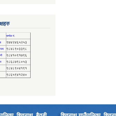
्षहरु
सर्म्पक नं.
९७४२४६५२५३
ड
९८४८९०३३९८
 साउद
९८४१०९१७९६
नी
९८६८७९८०५३
ता
९८४८९०४१९१
९८६५९४१२४०
पालिका, शिवनाथ, बैतडी
शिवनाथ गाउँपालिका, शिवना