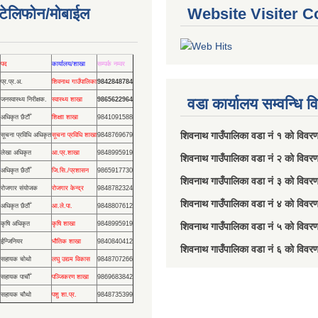
ण टेलिफोन/मोबाईल
Website Visiter C
पद
कार्यालय/शाखा
सम्पर्क नम्वर
प्र.प्र.अ.
शिवनाथ गाउँपालिका
9842848784
वडा कार्यालय सम्वन्धि 
जनस्वास्थ्य निरीक्षक.
स्वास्थ्य शाखा
9865622964
अधिकृत छैटौँ
शिक्षाा शाखा
9841091588
शिवनाथ गाउँपालिका वडा नं‌ १ को विव
सूचना प्रविधि अधिकृत
सूचना प्रविधि शाखा
9848769679
लेखा अधिकृत
आ.प्र.शाखा
9848995919
शिवनाथ गाउँपालिका वडा नं‌ २ को विवर
अधिकृत छैठौँ
जि.सि./प्रशासन
9865917730
शिवनाथ गाउँपालिका वडा नं‌ ३ को विवर
रोजगार संयोजक
रोजगार केन्द्र
9848782324
शिवनाथ गाउँपालिका वडा नं‌ ४ को विवर
अधिकृत छैठौँ
आ.ले.पा.
9848807612
कृषि अधिकृत
कृषि शाखा
9848995919
शिवनाथ गाउँपालिका वडा नं‌ ५ को विवर
ईन्जिनियर
भौतिक शाखा
9840840412
शिवनाथ गाउँपालिका वडा नं‌ ६ को विवर
सहायक चोथो
लघु उद्यम विकास
9848707266
सहायक पाचौँ
पञ्जिकरण शाखा
9869683842
सहायक चौथो
पशु शा.प्र.
9848735399