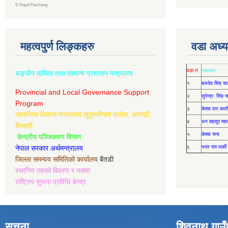
©
Nepal Panchang
महत्वपुर्ण लिङ्कहरु
वडा अध्यक
वडा नं.
नाम/थर
सङ्घीय मामिला तथा सामान्य प्रशासन मन्त्रालय
१
बलदेव सिंह चा
Provincial and Local Governance Support
२
सुरेन्द्र सिंह
Program
३
केशव दत्त कलौ
सामाजिक विकास मन्त्रालय सुदूरपश्चिम प्रदेश, धनगढी,
४
धन बहादुर मह
कैलाली
५
केशव चन्द
केन्द्रीय पञ्जिकरण विभाग
नेपाल सरकार अर्थमन्त्रालय
६
भरत राम पार्की
जिल्ला समन्वय समितिको कार्यालय
बैतडी
स्थानिय तहको बिवरण र नक्शा
राष्ट्रिय सुचना प्रविधि केन्द्र
सूचना
शिवनाथ गाउँ