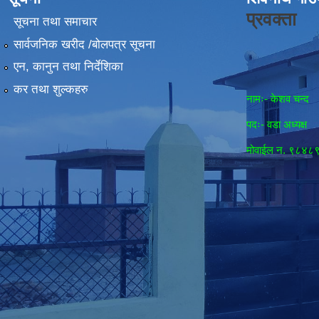
प्रवक्ता
सूचना तथा समाचार
सार्वजनिक खरीद /बोलपत्र सूचना
एन, कानुन तथा निर्देशिका
कर तथा शुल्कहरु
नामः- केशव चन्द
पदः- वडा अध्यक्ष
मोवाईल न‌. ९८४