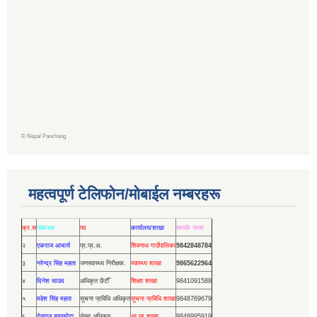
©
Nepal Panchang
महत्वपूर्ण टेलिफोन/मोबाईल नम्बरहरू
क्र.स
नाम/थर
पद
कार्यालय/शाखा
सम्पर्क नम्वर
२
एकराज आचार्य
प्र.प्र.अ.
शिवनाथ गाउँपालिका
9842848784
३
नरेन्द्र सिंह महता
जनस्वास्थ्य निरीक्षक.
स्वास्थ्य शाखा
9865622964
४
दिनेश साउद
अधिकृत छैटौँ
शिक्षाा शाखा
9841091588
५
महेश सिंह महता
सूचना प्रविधि अधिकृत
सूचना प्रविधि शाखा
9848769679
६
देवराज सापकोटा
लेखा अधिकृत
आ.प्र.शाखा
9848995919