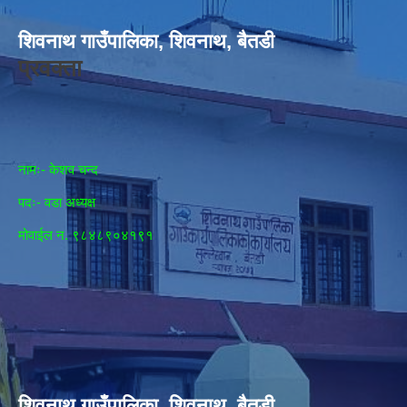
शिवनाथ गाउँपालिका, शिवनाथ, बैतडी
प्रवक्ता
नामः- केशव चन्द
पदः- वडा अध्यक्ष
मोवाईल न‌. ९८४८९०४१९१
शिवनाथ गाउँपालिका, शिवनाथ, बैतडी