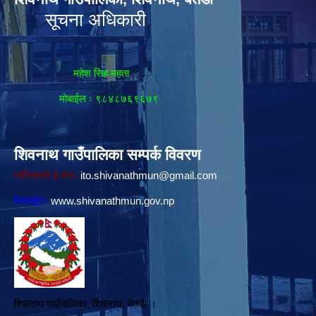
सूचना अधिकारी
महेश सिह महता
मोबाईल ः ९८४८७६९६७९
शिवनाथ गाउँपालिका सम्पर्क विवरण
पालिकाको ई-मेलः
ito.shivanathmun@gmail.com
वेवसाईटः
www.shivanathmun.gov.np
शिवनाथ गाउँपालिका, शिवनाथ, बैतडी ।