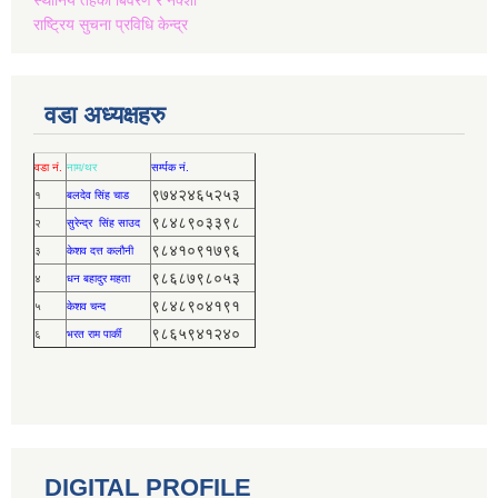
राष्ट्रिय सुचना प्रविधि केन्द्र
वडा अध्यक्षहरु
वडा नं.
नाम/थर
सर्म्पक नं.
९७४२४६५२५३
१
बलदेव सिंह चाड
९८४८९०३३९८
२
सुरेन्द्र सिंह साउद
९८४१०९१७९६
३
केशव दत्त कलौनी
९८६८७९८०५३
४
धन बहादुर महता
९८४८९०४१९१
५
केशव चन्द
९८६५९४१२४०
६
भरत राम पार्की
DIGITAL PROFILE