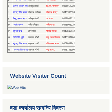
७
कोमल विक्रम सिंह
अधिकृत छैठौँ
जि.सि./प्रशासन
9865917730
८
विरेन्द्र सिह साउद
रोजगार संयोजक
रोजगार केन्द्र
9848782324
९
बिष्णु प्रसाद भट्ट
अधिकृत छैठौँ
आ.ले.पा.
9848807612
१०
ज्योती नायक
कृषि अधिकृत
कृषि शाखा
9848995919
११
सुनिल चन्द
ईन्जिनियर
भौतिक शाखा
9840840412
लोग राम भुल
१२
सहायक चोथो
लघु उद्यम विकास
9848707266
१३
सुरेन्द्र सिंह साउद
सहायक पाचौँ
पञ्जिकरण शाखा
9869683842
१४
प्रकाश सिंह साउद
सहायक चौथो
पशु शा.प्र.
9848735399
Website Visiter Count
वडा कार्यालय सम्वन्धि विवरण