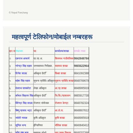
©
Nepal Panchang
महत्वपूर्ण टेलिफोन/मोबाईल नम्बरहरू
क्र.स
नाम/थर
पद
कार्यालय/शाखा
सम्पर्क नम्वर
२
एकराज आचार्य
प्र.प्र.अ.
शिवनाथ गाउँपालिका
9842848784
३
नरेन्द्र सिंह महता
जनस्वास्थ्य निरीक्षक.
स्वास्थ्य शाखा
9865622964
४
दिनेश साउद
अधिकृत छैटौँ
शिक्षाा शाखा
9841091588
५
महेश सिंह महता
सूचना प्रविधि अधिकृत
सूचना प्रविधि शाखा
9848769679
६
देवराज सापकोटा
लेखा अधिकृत
आ.प्र.शाखा
9848995919
७
कोमल विक्रम सिंह
अधिकृत छैठौँ
जि.सि./प्रशासन
9865917730
८
विरेन्द्र सिह साउद
रोजगार संयोजक
रोजगार केन्द्र
9848782324
९
बिष्णु प्रसाद भट्ट
अधिकृत छैठौँ
आ.ले.पा.
9848807612
१०
ज्योती नायक
कृषि अधिकृत
कृषि शाखा
9848995919
११
सुनिल चन्द
ईन्जिनियर
भौतिक शाखा
9840840412
लोग राम भुल
१२
सहायक चोथो
लघु उद्यम विकास
9848707266