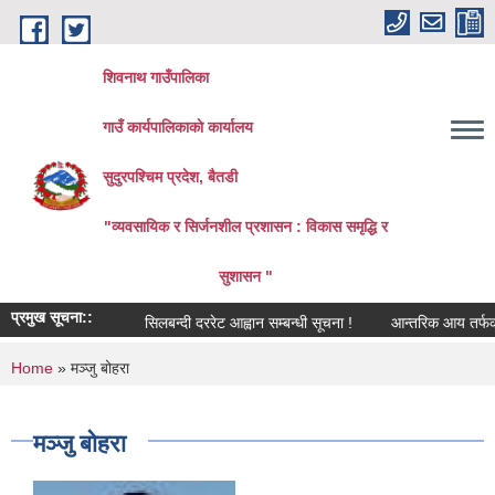
Skip to main content
शिवनाथ गाउँपालिका
गाउँ कार्यपालिकाकाे कार्यालय
सुदुरपश्चिम प्रदेश, बैतडी
"व्यवसायिक र सिर्जनशील प्रशासन : विकास समृद्धि र
सुशासन "
प्रमुख सूचना::
सिलबन्दी दररेट आह्वान सम्बन्धी सूचना !
आन्तरिक आय तर्फको ठेक्क
You are here
Home
» मञ्जु बोहरा
मञ्जु बोहरा