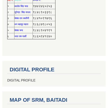
वडा नं.
नाम/थर
सर्म्पक नं.
९७४२४६५२५३
१
बलदेव सिंह चाड
९८४८९०३३९८
२
सुरेन्द्र सिंह साउद
९८४१०९१७९६
३
केशव दत्त कलौनी
९८६८७९८०५३
४
धन बहादुर महता
९८४८९०४१९१
५
केशव चन्द
९८६५९४१२४०
६
भरत राम पार्की
DIGITAL PROFILE
DIGITAL PROFILE
MAP OF SRM, BAITADI