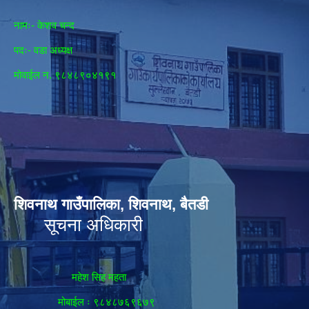
नामः- केशव चन्द
पदः- वडा अध्यक्ष
मोवाईल न‌. ९८४८९०४१९१
शिवनाथ गाउँपालिका, शिवनाथ, बैतडी
सूचना अधिकारी
महेश सिह महता
मोबाईल ः ९८४८७६९६७९