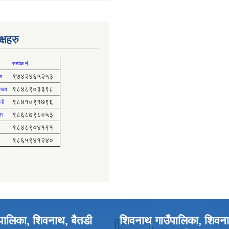
्षहरु
सर्म्पक नं.
९७४२४६५२५३
ड
९८४८९०३३९८
 साउद
९८४१०९१७९६
नी
९८६८७९८०५३
ता
९८४८९०४१९१
९८६५९४१२४०
पालिका, शिवनाथ, बैतडी
शिवनाथ गाउँपालिका, शिवना