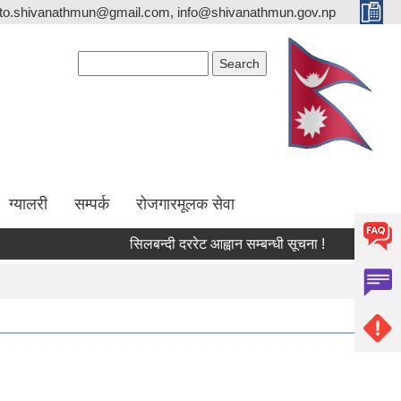
ito.shivanathmun@gmail.com, info@shivanathmun.gov.np
Search form
Search
ग्यालरी
सम्पर्क
रोजगारमूलक सेवा
सिलबन्दी दररेट आह्वान सम्बन्धी सूचना !
आन्तरिक आय तर