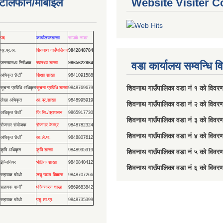
ण टेलिफोन/मोबाईल
Website Visiter C
पद
कार्यालय/शाखा
सम्पर्क नम्वर
प्र.प्र.अ.
शिवनाथ गाउँपालिका
9842848784
वडा कार्यालय सम्वन्धि 
जनस्वास्थ्य निरीक्षक.
स्वास्थ्य शाखा
9865622964
अधिकृत छैटौँ
शिक्षाा शाखा
9841091588
शिवनाथ गाउँपालिका वडा नं‌ १ को विव
सूचना प्रविधि अधिकृत
सूचना प्रविधि शाखा
9848769679
लेखा अधिकृत
आ.प्र.शाखा
9848995919
शिवनाथ गाउँपालिका वडा नं‌ २ को विवर
अधिकृत छैठौँ
जि.सि./प्रशासन
9865917730
शिवनाथ गाउँपालिका वडा नं‌ ३ को विवर
रोजगार संयोजक
रोजगार केन्द्र
9848782324
शिवनाथ गाउँपालिका वडा नं‌ ४ को विवर
अधिकृत छैठौँ
आ.ले.पा.
9848807612
कृषि अधिकृत
कृषि शाखा
9848995919
शिवनाथ गाउँपालिका वडा नं‌ ५ को विवर
ईन्जिनियर
भौतिक शाखा
9840840412
शिवनाथ गाउँपालिका वडा नं‌ ६ को विवर
सहायक चोथो
लघु उद्यम विकास
9848707266
सहायक पाचौँ
पञ्जिकरण शाखा
9869683842
सहायक चौथो
पशु शा.प्र.
9848735399