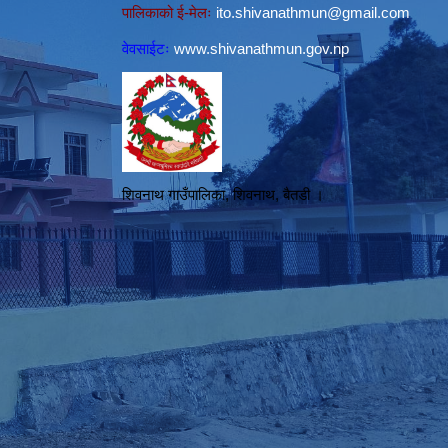
पालिकाको ई-मेलः
ito.shivanathmun@gmail.com
वेवसाईटः
www.shivanathmun.gov.np
शिवनाथ गाउँपालिका, शिवनाथ, बैतडी ।