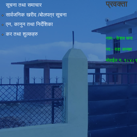
प्रवक्ता
सूचना तथा समाचार
सार्वजनिक खरीद /बोलपत्र सूचना
एन, कानुन तथा निर्देशिका
कर तथा शुल्कहरु
नामः- केशव चन्द
पदः- वडा अध्यक्ष
मोवाईल न‌. ९८४