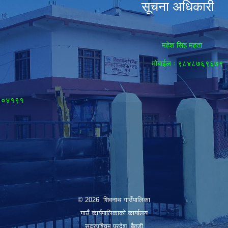
सूचना अधिकारी
महेश सिह महता
मोबाईल ः ९८४८७६९६७९
८९०४१९१
© 2026 शिवनाथ गाउँपालिका
गाउँ कार्यपालिकाकाे कार्यालय
सुदुरपश्चिम प्रदेश, बैतडी