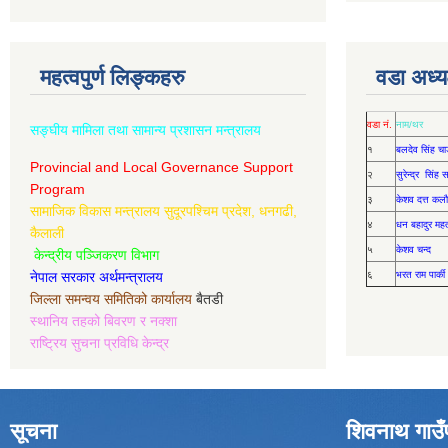
महत्वपुर्ण लिङ्कहरु
वडा अध्यक
वडा नं.
नाम/थर
सङ्घीय मामिला तथा सामान्य प्रशासन मन्त्रालय
१
बलदेव सिंह चा
Provincial and Local Governance Support
२
सुरेन्द्र सिंह
Program
३
केशव दत्त कलौ
सामाजिक विकास मन्त्रालय सुदूरपश्चिम प्रदेश, धनगढी,
४
धन बहादुर मह
कैलाली
५
केशव चन्द
केन्द्रीय पञ्जिकरण विभाग
नेपाल सरकार अर्थमन्त्रालय
६
भरत राम पार्की
जिल्ला समन्वय समितिको कार्यालय
बैतडी
स्थानिय तहको बिवरण र नक्शा
राष्ट्रिय सुचना प्रविधि केन्द्र
सूचना
शिवनाथ गाउँ