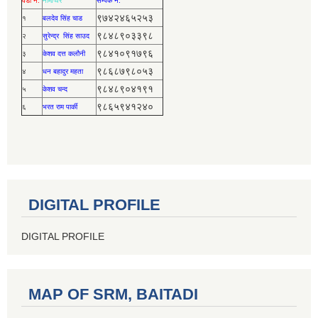
वडा नं.
नाम/थर
सर्म्पक नं.
९७४२४६५२५३
१
बलदेव सिंह चाड
९८४८९०३३९८
२
सुरेन्द्र सिंह साउद
९८४१०९१७९६
३
केशव दत्त कलौनी
९८६८७९८०५३
४
धन बहादुर महता
९८४८९०४१९१
५
केशव चन्द
९८६५९४१२४०
६
भरत राम पार्की
DIGITAL PROFILE
DIGITAL PROFILE
MAP OF SRM, BAITADI