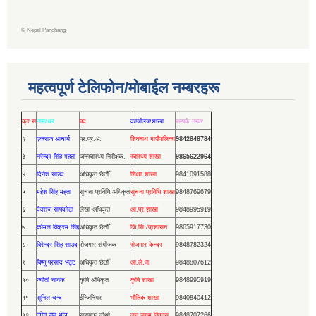
©
Nepal Panchang
महत्वपूर्ण टेलिफोन/मोबाईल नम्बरहरू
क्र.स
नाम/थर
पद
कार्यालय/शाखा
सम्पर्क नम्वर
२
एकराज आचार्य
प्र.प्र.अ.
शिवनाथ गाउँपालिका
9842848784
३
नरेन्द्र सिंह महता
जनस्वास्थ्य निरीक्षक.
स्वास्थ्य शाखा
9865622964
४
दिनेश साउद
अधिकृत छैटौँ
शिक्षाा शाखा
9841091588
५
महेश सिंह महता
सूचना प्रविधि अधिकृत
सूचना प्रविधि शाखा
9848769679
६
देवराज सापकोटा
लेखा अधिकृत
आ.प्र.शाखा
9848995919
७
कोमल विक्रम सिंह
अधिकृत छैठौँ
जि.सि./प्रशासन
9865917730
८
विरेन्द्र सिह साउद
रोजगार संयोजक
रोजगार केन्द्र
9848782324
९
बिष्णु प्रसाद भट्ट
अधिकृत छैठौँ
आ.ले.पा.
9848807612
१०
ज्योती नायक
कृषि अधिकृत
कृषि शाखा
9848995919
११
सुनिल चन्द
ईन्जिनियर
भौतिक शाखा
9840840412
लोग राम भुल
१२
सहायक चोथो
लघु उद्यम विकास
9848707266