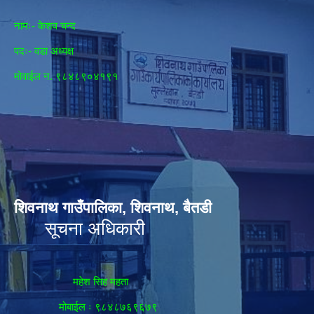
नामः- केशव चन्द
पदः- वडा अध्यक्ष
मोवाईल न‌. ९८४८९०४१९१
शिवनाथ गाउँपालिका, शिवनाथ, बैतडी
सूचना अधिकारी
महेश सिह महता
मोबाईल ः ९८४८७६९६७९