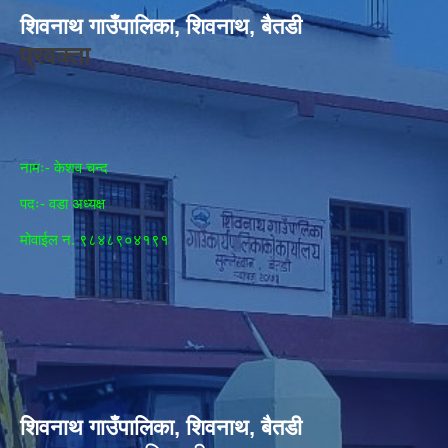
शिवनाथ गाउँपालिका, शिवनाथ, बैतडी
प्रवक्ता
नामः- केशव चन्द
पदः- वडा अध्यक्ष
मोवाईल न‌. ९८४८९०४१९१
शिवनाथ गाउँपालिका, शिवनाथ, बैतडी