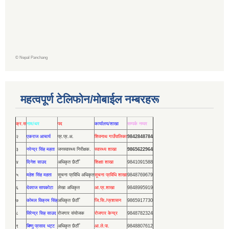
©
Nepal Panchang
महत्वपूर्ण टेलिफोन/मोबाईल नम्बरहरू
क्र.स
नाम/थर
पद
कार्यालय/शाखा
सम्पर्क नम्वर
२
एकराज आचार्य
प्र.प्र.अ.
शिवनाथ गाउँपालिका
9842848784
३
नरेन्द्र सिंह महता
जनस्वास्थ्य निरीक्षक.
स्वास्थ्य शाखा
9865622964
४
दिनेश साउद
अधिकृत छैटौँ
शिक्षाा शाखा
9841091588
५
महेश सिंह महता
सूचना प्रविधि अधिकृत
सूचना प्रविधि शाखा
9848769679
६
देवराज सापकोटा
लेखा अधिकृत
आ.प्र.शाखा
9848995919
७
कोमल विक्रम सिंह
अधिकृत छैठौँ
जि.सि./प्रशासन
9865917730
८
विरेन्द्र सिह साउद
रोजगार संयोजक
रोजगार केन्द्र
9848782324
९
बिष्णु प्रसाद भट्ट
अधिकृत छैठौँ
आ.ले.पा.
9848807612