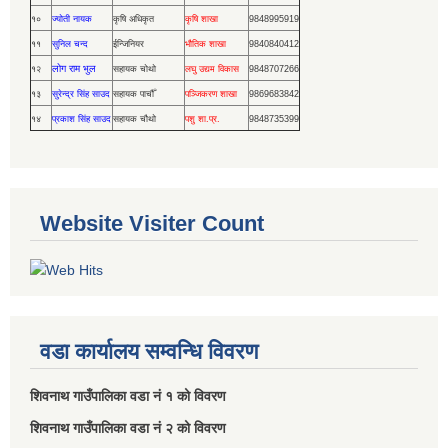
१०
ज्योती नायक
कृषि अधिकृत
कृषि शाखा
9848995919
११
सुनिल चन्द
ईन्जिनियर
भौतिक शाखा
9840840412
लोग राम भुल
१२
सहायक चोथो
लघु उद्यम विकास
9848707266
१३
सुरेन्द्र सिंह साउद
सहायक पाचौँ
पञ्जिकरण शाखा
9869683842
१४
प्रकाश सिंह साउद
सहायक चौथो
पशु शा.प्र.
9848735399
Website Visiter Count
वडा कार्यालय सम्वन्धि विवरण
शिवनाथ गाउँपालिका वडा नं‌ १ को विवरण
शिवनाथ गाउँपालिका वडा नं‌ २ को विवरण