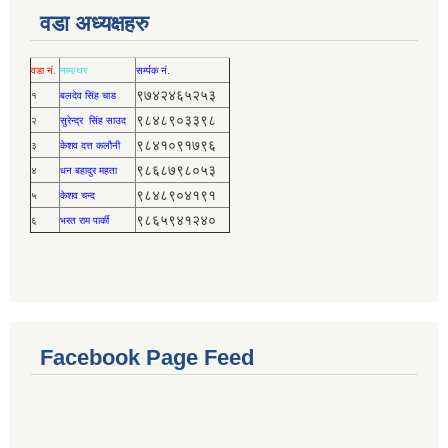
वडा अध्यक्षहरु
वडा नं.
नाम/थर
सर्म्पक नं.
९७४२४६५२५३
१
बलदेव सिंह चाड
९८४८९०३३९८
२
सुरेन्द्र सिंह साउद
९८४१०९१७९६
३
केशव दत्त कलौनी
९८६८७९८०५३
४
धन बहादुर महता
९८४८९०४१९१
५
केशव चन्द
९८६५९४१२४०
६
भरत राम पार्की
Facebook Page Feed