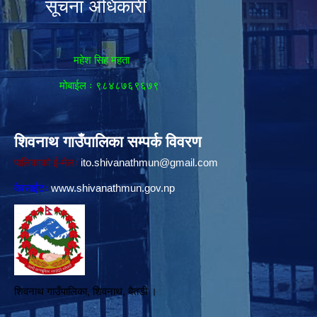
सूचना अधिकारी
महेश सिह महता
मोबाईल ः ९८४८७६९६७९
शिवनाथ गाउँपालिका सम्पर्क विवरण
पालिकाको ई-मेलः
ito.shivanathmun@gmail.com
वेवसाईटः
www.shivanathmun.gov.np
शिवनाथ गाउँपालिका, शिवनाथ, बैतडी ।