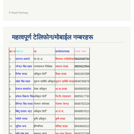
©
Nepal Panchang
महत्वपूर्ण टेलिफोन/मोबाईल नम्बरहरू
क्र.स
नाम/थर
पद
कार्यालय/शाखा
सम्पर्क नम्वर
२
एकराज आचार्य
प्र.प्र.अ.
शिवनाथ गाउँपालिका
9842848784
३
नरेन्द्र सिंह महता
जनस्वास्थ्य निरीक्षक.
स्वास्थ्य शाखा
9865622964
४
दिनेश साउद
अधिकृत छैटौँ
शिक्षाा शाखा
9841091588
५
महेश सिंह महता
सूचना प्रविधि अधिकृत
सूचना प्रविधि शाखा
9848769679
६
देवराज सापकोटा
लेखा अधिकृत
आ.प्र.शाखा
9848995919
७
कोमल विक्रम सिंह
अधिकृत छैठौँ
जि.सि./प्रशासन
9865917730
८
विरेन्द्र सिह साउद
रोजगार संयोजक
रोजगार केन्द्र
9848782324
९
बिष्णु प्रसाद भट्ट
अधिकृत छैठौँ
आ.ले.पा.
9848807612
१०
ज्योती नायक
कृषि अधिकृत
कृषि शाखा
9848995919
११
सुनिल चन्द
ईन्जिनियर
भौतिक शाखा
9840840412
लोग राम भुल
१२
सहायक चोथो
लघु उद्यम विकास
9848707266