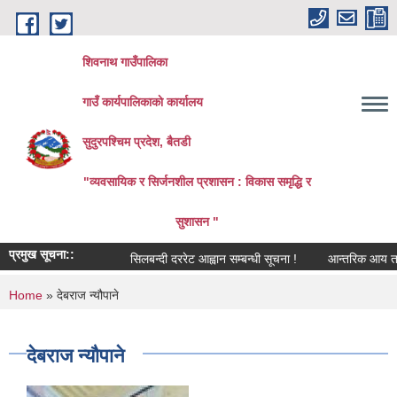
Skip to main content
शिवनाथ गाउँपालिका
गाउँ कार्यपालिकाकाे कार्यालय
सुदुरपश्चिम प्रदेश, बैतडी
"व्यवसायिक र सिर्जनशील प्रशासन : विकास समृद्धि र
सुशासन "
प्रमुख सूचना::
सिलबन्दी दररेट आह्वान सम्बन्धी सूचना !
आन्तरिक आय तर्फको ठ
You are here
Home
» देबराज न्यौपाने
देबराज न्यौपाने