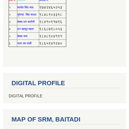
वडा नं.
नाम/थर
सर्म्पक नं.
९७४२४६५२५३
१
बलदेव सिंह चाड
९८४८९०३३९८
२
सुरेन्द्र सिंह साउद
९८४१०९१७९६
३
केशव दत्त कलौनी
९८६८७९८०५३
४
धन बहादुर महता
९८४८९०४१९१
५
केशव चन्द
९८६५९४१२४०
६
भरत राम पार्की
DIGITAL PROFILE
DIGITAL PROFILE
MAP OF SRM, BAITADI