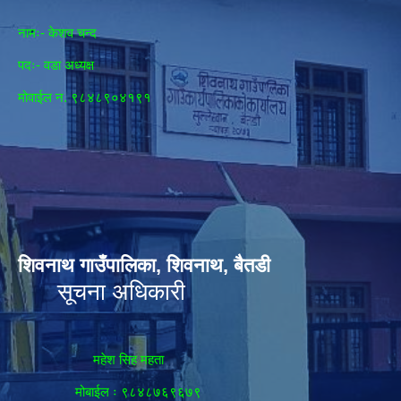
नामः- केशव चन्द
पदः- वडा अध्यक्ष
मोवाईल न‌. ९८४८९०४१९१
शिवनाथ गाउँपालिका, शिवनाथ, बैतडी
सूचना अधिकारी
महेश सिह महता
मोबाईल ः ९८४८७६९६७९