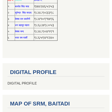
वडा नं.
नाम/थर
सर्म्पक नं.
९७४२४६५२५३
१
बलदेव सिंह चाड
९८४८९०३३९८
२
सुरेन्द्र सिंह साउद
९८४१०९१७९६
३
केशव दत्त कलौनी
९८६८७९८०५३
४
धन बहादुर महता
९८४८९०४१९१
५
केशव चन्द
९८६५९४१२४०
६
भरत राम पार्की
DIGITAL PROFILE
DIGITAL PROFILE
MAP OF SRM, BAITADI