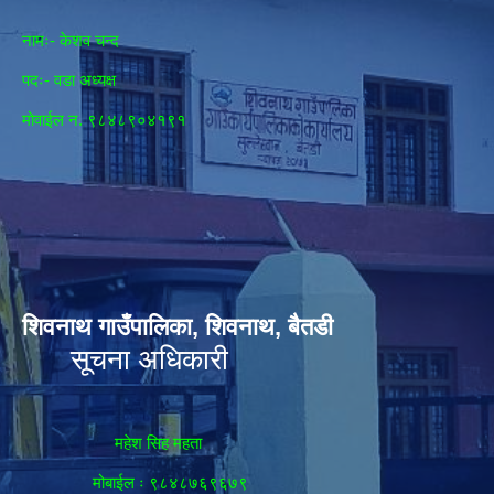
नामः- केशव चन्द
पदः- वडा अध्यक्ष
मोवाईल न‌. ९८४८९०४१९१
शिवनाथ गाउँपालिका, शिवनाथ, बैतडी
सूचना अधिकारी
महेश सिह महता
मोबाईल ः ९८४८७६९६७९