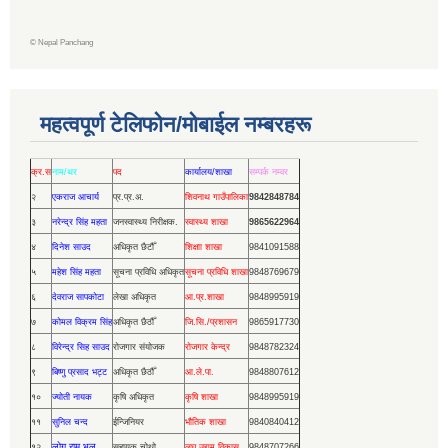
©
Nepal Panchang
महत्वपूर्ण टेलिफोन/मोबाईल नम्बरहरू
क्र.स
नाम/थर
पद
कार्यालय/शाखा
सम्पर्क नम्वर
२
एकराज आचार्य
प्र.प्र.अ.
शिवनाथ गाउँपालिका
9842848784
३
नरेन्द्र सिंह महता
जनस्वास्थ्य निरीक्षक.
स्वास्थ्य शाखा
9865622964
४
दिनेश साउद
अधिकृत छैटौँ
शिक्षाा शाखा
9841091588
५
महेश सिंह महता
सूचना प्रविधि अधिकृत
सूचना प्रविधि शाखा
9848769679
६
देवराज सापकोटा
लेखा अधिकृत
आ.प्र.शाखा
9848995919
७
कोमल विक्रम सिंह
अधिकृत छैठौँ
जि.सि./प्रशासन
9865917730
८
विरेन्द्र सिह साउद
रोजगार संयोजक
रोजगार केन्द्र
9848782324
९
बिष्णु प्रसाद भट्ट
अधिकृत छैठौँ
आ.ले.पा.
9848807612
१०
ज्योती नायक
कृषि अधिकृत
कृषि शाखा
9848995919
११
सुनिल चन्द
ईन्जिनियर
भौतिक शाखा
9840840412
लोग राम भुल
१२
सहायक चोथो
लघु उद्यम विकास
9848707266