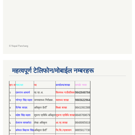
©
Nepal Panchang
महत्वपूर्ण टेलिफोन/मोबाईल नम्बरहरू
क्र.स
नाम/थर
पद
कार्यालय/शाखा
सम्पर्क नम्वर
२
एकराज आचार्य
प्र.प्र.अ.
शिवनाथ गाउँपालिका
9842848784
३
नरेन्द्र सिंह महता
जनस्वास्थ्य निरीक्षक.
स्वास्थ्य शाखा
9865622964
४
दिनेश साउद
अधिकृत छैटौँ
शिक्षाा शाखा
9841091588
५
महेश सिंह महता
सूचना प्रविधि अधिकृत
सूचना प्रविधि शाखा
9848769679
६
देवराज सापकोटा
लेखा अधिकृत
आ.प्र.शाखा
9848995919
७
कोमल विक्रम सिंह
अधिकृत छैठौँ
जि.सि./प्रशासन
9865917730