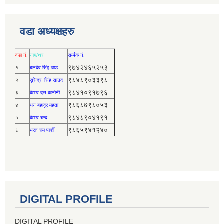
वडा अध्यक्षहरु
वडा नं.
नाम/थर
सर्म्पक नं.
९७४२४६५२५३
१
बलदेव सिंह चाड
९८४८९०३३९८
२
सुरेन्द्र सिंह साउद
९८४१०९१७९६
३
केशव दत्त कलौनी
९८६८७९८०५३
४
धन बहादुर महता
९८४८९०४१९१
५
केशव चन्द
९८६५९४१२४०
६
भरत राम पार्की
DIGITAL PROFILE
DIGITAL PROFILE