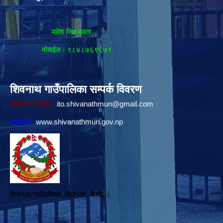
महेश सिह महता
मोबाईल ः ९८४८७६९६७९
शिवनाथ गाउँपालिका सम्पर्क विवरण
पालिकाको ई-मेलः
ito.shivanathmun@gmail.com
वेवसाईटः
www.shivanathmun.gov.np
शिवनाथ गाउँपालिका, शिवनाथ, बैतडी ।