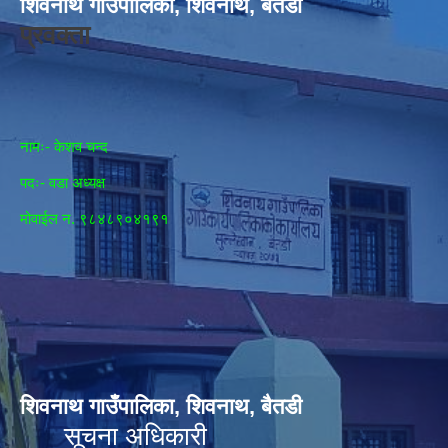
शिवनाथ गाउँपालिका, शिवनाथ, बैतडी
प्रवक्ता
नामः- केशव चन्द
पदः- वडा अध्यक्ष
मोवाईल न‌. ९८४८९०४१९१
शिवनाथ गाउँपालिका, शिवनाथ, बैतडी
सूचना अधिकारी