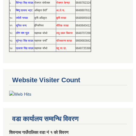
८
विरेन्द्र सिह साउद
रोजगार संयोजक
रोजगार केन्द्र
9848782324
९
बिष्णु प्रसाद भट्ट
अधिकृत छैठौँ
आ.ले.पा.
9848807612
१०
ज्योती नायक
कृषि अधिकृत
कृषि शाखा
9848995919
११
सुनिल चन्द
ईन्जिनियर
भौतिक शाखा
9840840412
लोग राम भुल
१२
सहायक चोथो
लघु उद्यम विकास
9848707266
१३
सुरेन्द्र सिंह साउद
सहायक पाचौँ
पञ्जिकरण शाखा
9869683842
१४
प्रकाश सिंह साउद
सहायक चौथो
पशु शा.प्र.
9848735399
Website Visiter Count
वडा कार्यालय सम्वन्धि विवरण
शिवनाथ गाउँपालिका वडा नं‌ १ को विवरण