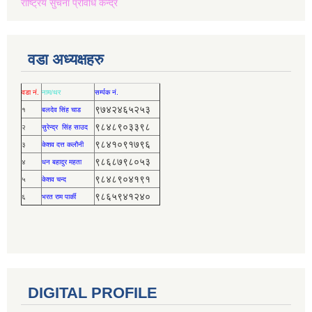
राष्ट्रिय सुचना प्रविधि केन्द्र
वडा अध्यक्षहरु
वडा नं.
नाम/थर
सर्म्पक नं.
९७४२४६५२५३
१
बलदेव सिंह चाड
९८४८९०३३९८
२
सुरेन्द्र सिंह साउद
९८४१०९१७९६
३
केशव दत्त कलौनी
९८६८७९८०५३
४
धन बहादुर महता
९८४८९०४१९१
५
केशव चन्द
९८६५९४१२४०
६
भरत राम पार्की
DIGITAL PROFILE