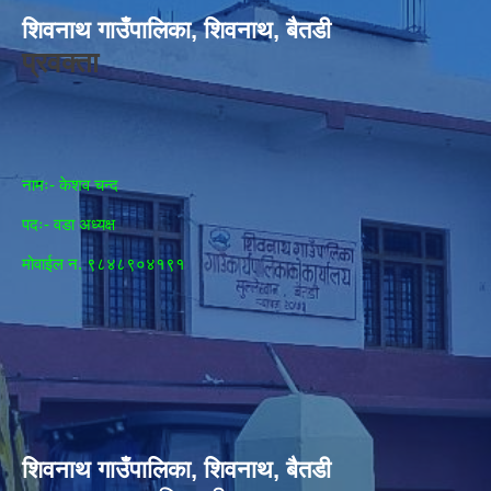
शिवनाथ गाउँपालिका, शिवनाथ, बैतडी
प्रवक्ता
नामः- केशव चन्द
पदः- वडा अध्यक्ष
मोवाईल न‌. ९८४८९०४१९१
शिवनाथ गाउँपालिका, शिवनाथ, बैतडी