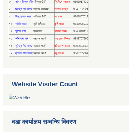
७
कोमल विक्रम सिंह
अधिकृत छैठौँ
जि.सि./प्रशासन
9865917730
८
विरेन्द्र सिह साउद
रोजगार संयोजक
रोजगार केन्द्र
9848782324
९
बिष्णु प्रसाद भट्ट
अधिकृत छैठौँ
आ.ले.पा.
9848807612
१०
ज्योती नायक
कृषि अधिकृत
कृषि शाखा
9848995919
११
सुनिल चन्द
ईन्जिनियर
भौतिक शाखा
9840840412
लोग राम भुल
१२
सहायक चोथो
लघु उद्यम विकास
9848707266
१३
सुरेन्द्र सिंह साउद
सहायक पाचौँ
पञ्जिकरण शाखा
9869683842
१४
प्रकाश सिंह साउद
सहायक चौथो
पशु शा.प्र.
9848735399
Website Visiter Count
वडा कार्यालय सम्वन्धि विवरण