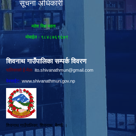
सूचना अधिकारी
महेश सिह महता
मोबाईल ः ९८४८७६९६७९
शिवनाथ गाउँपालिका सम्पर्क विवरण
पालिकाको ई-मेलः
ito.shivanathmun@gmail.com
वेवसाईटः
www.shivanathmun.gov.np
शिवनाथ गाउँपालिका, शिवनाथ, बैतडी ।