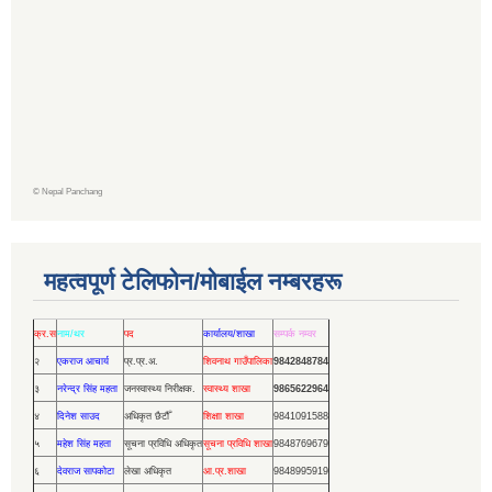
©
Nepal Panchang
महत्वपूर्ण टेलिफोन/मोबाईल नम्बरहरू
क्र.स
नाम/थर
पद
कार्यालय/शाखा
सम्पर्क नम्वर
२
एकराज आचार्य
प्र.प्र.अ.
शिवनाथ गाउँपालिका
9842848784
३
नरेन्द्र सिंह महता
जनस्वास्थ्य निरीक्षक.
स्वास्थ्य शाखा
9865622964
४
दिनेश साउद
अधिकृत छैटौँ
शिक्षाा शाखा
9841091588
५
महेश सिंह महता
सूचना प्रविधि अधिकृत
सूचना प्रविधि शाखा
9848769679
६
देवराज सापकोटा
लेखा अधिकृत
आ.प्र.शाखा
9848995919