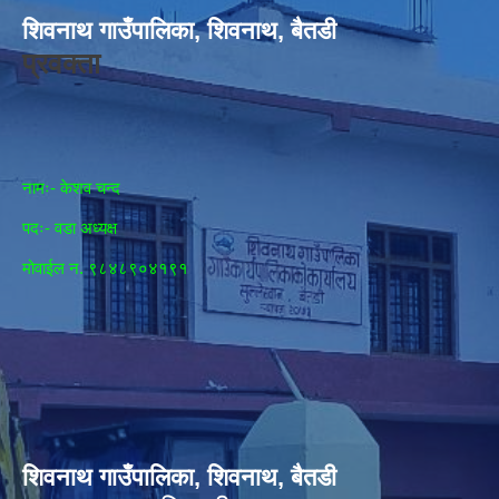
शिवनाथ गाउँपालिका, शिवनाथ, बैतडी
प्रवक्ता
नामः- केशव चन्द
पदः- वडा अध्यक्ष
मोवाईल न‌. ९८४८९०४१९१
शिवनाथ गाउँपालिका, शिवनाथ, बैतडी