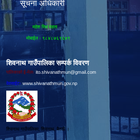
सूचना अधिकारी
महेश सिह महता
मोबाईल ः ९८४८७६९६७९
शिवनाथ गाउँपालिका सम्पर्क विवरण
पालिकाको ई-मेलः
ito.shivanathmun@gmail.com
वेवसाईटः
www.shivanathmun.gov.np
शिवनाथ गाउँपालिका, शिवनाथ, बैतडी ।