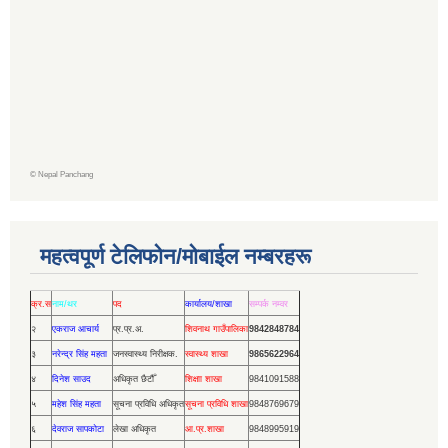
©
Nepal Panchang
महत्वपूर्ण टेलिफोन/मोबाईल नम्बरहरू
क्र.स
नाम/थर
पद
कार्यालय/शाखा
सम्पर्क नम्वर
२
एकराज आचार्य
प्र.प्र.अ.
शिवनाथ गाउँपालिका
9842848784
३
नरेन्द्र सिंह महता
जनस्वास्थ्य निरीक्षक.
स्वास्थ्य शाखा
9865622964
४
दिनेश साउद
अधिकृत छैटौँ
शिक्षाा शाखा
9841091588
५
महेश सिंह महता
सूचना प्रविधि अधिकृत
सूचना प्रविधि शाखा
9848769679
६
देवराज सापकोटा
लेखा अधिकृत
आ.प्र.शाखा
9848995919