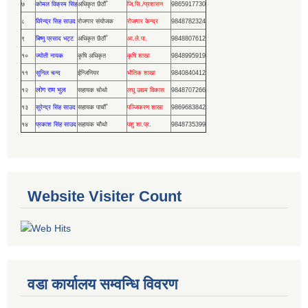
७
कोमल विक्रम सिंह
अधिकृत छैठौँ
जि.सि./प्रशासन
9865917730
८
विरेन्द्र सिह साउद
रोजगार संयोजक
रोजगार केन्द्र
9848782324
९
बिष्णु प्रसाद भट्ट
अधिकृत छैठौँ
आ.ले.पा.
9848807612
१०
ज्योती नायक
कृषि अधिकृत
कृषि शाखा
9848995919
११
सुनिल चन्द
ईन्जिनियर
भौतिक शाखा
9840840412
लोग राम भुल
१२
सहायक चोथो
लघु उद्यम विकास
9848707266
१३
सुरेन्द्र सिंह साउद
सहायक पाचौँ
पञ्जिकरण शाखा
9869683842
१४
प्रकाश सिंह साउद
सहायक चौथो
पशु शा.प्र.
9848735399
Website Visiter Count
वडा कार्यालय सम्वन्धि विवरण