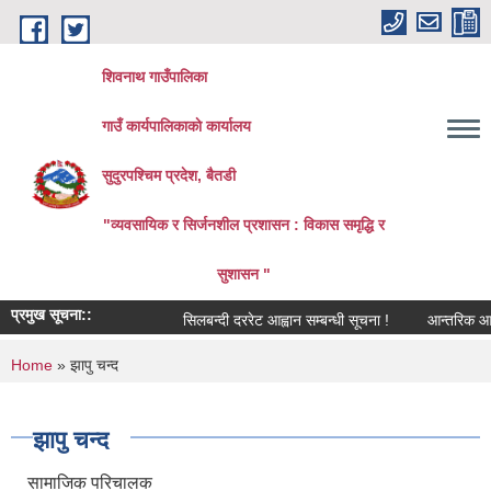
Skip to main content
शिवनाथ गाउँपालिका
गाउँ कार्यपालिकाकाे कार्यालय
सुदुरपश्चिम प्रदेश, बैतडी
"व्यवसायिक र सिर्जनशील प्रशासन : विकास समृद्धि र
सुशासन "
प्रमुख सूचना::
सिलबन्दी दररेट आह्वान सम्बन्धी सूचना !
आन्तरिक आय तर्फ
You are here
Home
» झापु चन्द
झापु चन्द
सामाजिक परिचालक