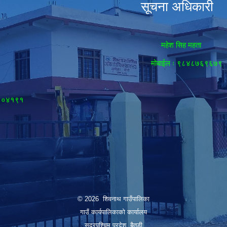
सूचना अधिकारी
महेश सिह महता
मोबाईल ः ९८४८७६९६७९
८९०४१९१
© 2026 शिवनाथ गाउँपालिका
गाउँ कार्यपालिकाकाे कार्यालय
सुदुरपश्चिम प्रदेश, बैतडी