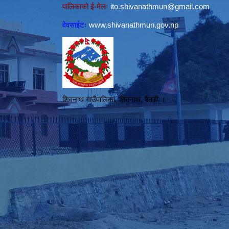
पालिकाको ई-मेलः
ito.shivanathmun@gmail.com
वेवसाईटः
www.shivanathmun.gov.np
शिवनाथ गाउँपालिका, शिवनाथ, बैतडी ।