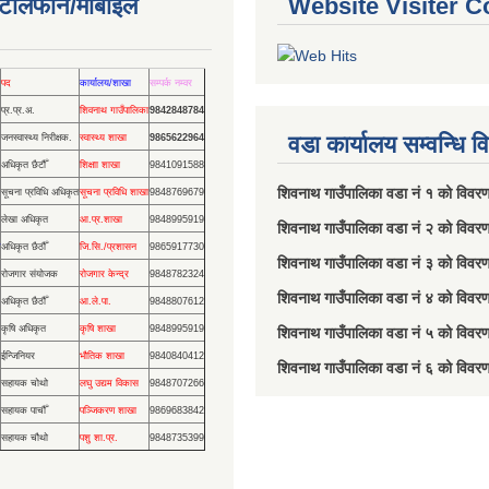
ण टेलिफोन/मोबाईल
Website Visiter C
पद
कार्यालय/शाखा
सम्पर्क नम्वर
प्र.प्र.अ.
शिवनाथ गाउँपालिका
9842848784
वडा कार्यालय सम्वन्धि 
जनस्वास्थ्य निरीक्षक.
स्वास्थ्य शाखा
9865622964
अधिकृत छैटौँ
शिक्षाा शाखा
9841091588
शिवनाथ गाउँपालिका वडा नं‌ १ को विव
सूचना प्रविधि अधिकृत
सूचना प्रविधि शाखा
9848769679
लेखा अधिकृत
आ.प्र.शाखा
9848995919
शिवनाथ गाउँपालिका वडा नं‌ २ को विवर
अधिकृत छैठौँ
जि.सि./प्रशासन
9865917730
शिवनाथ गाउँपालिका वडा नं‌ ३ को विवर
रोजगार संयोजक
रोजगार केन्द्र
9848782324
शिवनाथ गाउँपालिका वडा नं‌ ४ को विवर
अधिकृत छैठौँ
आ.ले.पा.
9848807612
कृषि अधिकृत
कृषि शाखा
9848995919
शिवनाथ गाउँपालिका वडा नं‌ ५ को विवर
ईन्जिनियर
भौतिक शाखा
9840840412
शिवनाथ गाउँपालिका वडा नं‌ ६ को विवर
सहायक चोथो
लघु उद्यम विकास
9848707266
सहायक पाचौँ
पञ्जिकरण शाखा
9869683842
सहायक चौथो
पशु शा.प्र.
9848735399