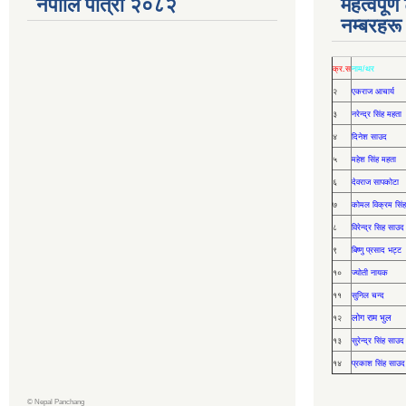
नेपालि पात्रो २०८२
महत्वपूर्
नम्बरहरू
क्र.स
नाम/थर
२
एकराज आचार्य
३
नरेन्द्र सिंह महता
४
दिनेश साउद
५
महेश सिंह महता
६
देवराज सापकोटा
७
कोमल विक्रम सिंह
८
विरेन्द्र सिह साउद
९
बिष्णु प्रसाद भट्ट
१०
ज्योती नायक
११
सुनिल चन्द
लोग राम भुल
१२
१३
सुरेन्द्र सिंह साउद
१४
प्रकाश सिंह साउद
©
Nepal Panchang