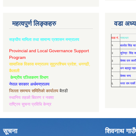
महत्वपुर्ण लिङ्कहरु
वडा अध्यक
वडा नं.
नाम/थर
सङ्घीय मामिला तथा सामान्य प्रशासन मन्त्रालय
१
बलदेव सिंह चा
Provincial and Local Governance Support
२
सुरेन्द्र सिंह
Program
३
केशव दत्त कलौ
सामाजिक विकास मन्त्रालय सुदूरपश्चिम प्रदेश, धनगढी,
४
धन बहादुर मह
कैलाली
५
केशव चन्द
केन्द्रीय पञ्जिकरण विभाग
नेपाल सरकार अर्थमन्त्रालय
६
भरत राम पार्की
जिल्ला समन्वय समितिको कार्यालय
बैतडी
स्थानिय तहको बिवरण र नक्शा
राष्ट्रिय सुचना प्रविधि केन्द्र
सूचना
शिवनाथ गाउँ