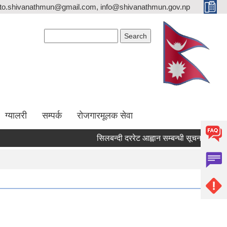
ito.shivanathmun@gmail.com, info@shivanathmun.gov.np
Search form
Search
ग्यालरी
सम्पर्क
रोजगारमूलक सेवा
सिलबन्दी दररेट आह्वान सम्बन्धी सूचना !
आन्तरि