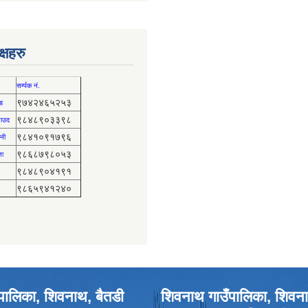
्षहरु
सर्म्पक नं.
९७४२४६५२५३
ड
९८४८९०३३९८
 साउद
९८४१०९१७९६
नी
९८६८७९८०५३
ता
९८४८९०४१९१
९८६५९४१२४०
पालिका, शिवनाथ, बैतडी
शिवनाथ गाउँपालिका, शिवना