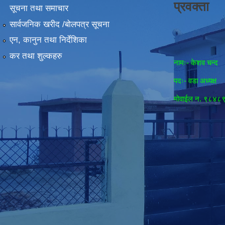
प्रवक्ता
सूचना तथा समाचार
सार्वजनिक खरीद /बोलपत्र सूचना
एन, कानुन तथा निर्देशिका
कर तथा शुल्कहरु
नामः- केशव चन्द
पदः- वडा अध्यक्ष
मोवाईल न‌. ९८४