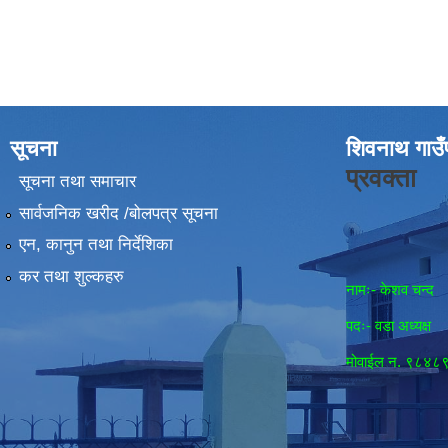
सूचना
शिवनाथ गाउँ
प्रवक्ता
सूचना तथा समाचार
सार्वजनिक खरीद /बोलपत्र सूचना
एन, कानुन तथा निर्देशिका
कर तथा शुल्कहरु
नामः- केशव चन्द
पदः- वडा अध्यक्ष
मोवाईल न‌. ९८४