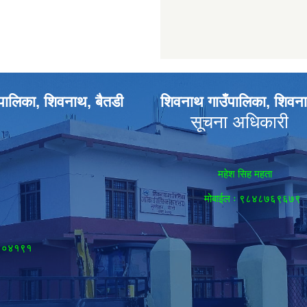
पालिका, शिवनाथ, बैतडी
शिवनाथ गाउँपालिका, शिवना
सूचना अधिकारी
महेश सिह महता
मोबाईल ः ९८४८७६९६७९
८९०४१९१