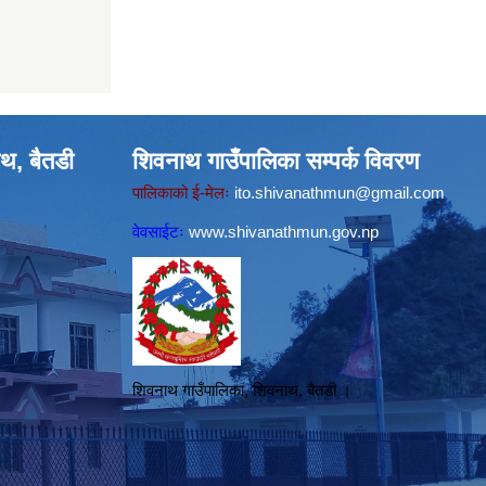
थ, बैतडी
शिवनाथ गाउँपालिका सम्पर्क विवरण
पालिकाको ई-मेलः
ito.shivanathmun@gmail.com
वेवसाईटः
www.shivanathmun.gov.np
शिवनाथ गाउँपालिका, शिवनाथ, बैतडी ।