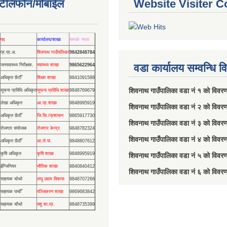
ण टेलिफोन/मोबाईल
Website Visiter C
पद
कार्यालय/शाखा
सम्पर्क नम्वर
प्र.प्र.अ.
शिवनाथ गाउँपालिका
9842848784
वडा कार्यालय सम्वन्धि 
जनस्वास्थ्य निरीक्षक.
स्वास्थ्य शाखा
9865622964
अधिकृत छैटौँ
शिक्षाा शाखा
9841091588
शिवनाथ गाउँपालिका वडा नं‌ १ को विव
सूचना प्रविधि अधिकृत
सूचना प्रविधि शाखा
9848769679
लेखा अधिकृत
आ.प्र.शाखा
9848995919
शिवनाथ गाउँपालिका वडा नं‌ २ को विवर
अधिकृत छैठौँ
जि.सि./प्रशासन
9865917730
शिवनाथ गाउँपालिका वडा नं‌ ३ को विवर
रोजगार संयोजक
रोजगार केन्द्र
9848782324
शिवनाथ गाउँपालिका वडा नं‌ ४ को विवर
अधिकृत छैठौँ
आ.ले.पा.
9848807612
कृषि अधिकृत
कृषि शाखा
9848995919
शिवनाथ गाउँपालिका वडा नं‌ ५ को विवर
ईन्जिनियर
भौतिक शाखा
9840840412
शिवनाथ गाउँपालिका वडा नं‌ ६ को विवर
सहायक चोथो
लघु उद्यम विकास
9848707266
सहायक पाचौँ
पञ्जिकरण शाखा
9869683842
सहायक चौथो
पशु शा.प्र.
9848735399