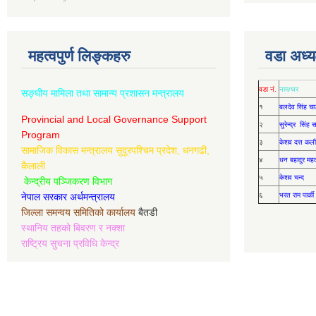
महत्वपुर्ण लिङ्कहरु
वडा अध्यक
वडा नं.
नाम/थर
सङ्घीय मामिला तथा सामान्य प्रशासन मन्त्रालय
१
बलदेव सिंह चा
Provincial and Local Governance Support
२
सुरेन्द्र सिंह
Program
३
केशव दत्त कलौ
सामाजिक विकास मन्त्रालय सुदूरपश्चिम प्रदेश, धनगढी,
४
धन बहादुर मह
कैलाली
५
केशव चन्द
केन्द्रीय पञ्जिकरण विभाग
नेपाल सरकार अर्थमन्त्रालय
६
भरत राम पार्की
जिल्ला समन्वय समितिको कार्यालय
बैतडी
स्थानिय तहको बिवरण र नक्शा
राष्ट्रिय सुचना प्रविधि केन्द्र