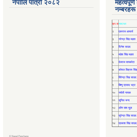
नेपालि पात्रो २०८२
महत्वपूर्
नम्बरहरू
क्र.स
नाम/थर
२
एकराज आचार्य
३
नरेन्द्र सिंह महता
४
दिनेश साउद
५
महेश सिंह महता
६
देवराज सापकोटा
७
कोमल विक्रम सिंह
८
विरेन्द्र सिह साउद
९
बिष्णु प्रसाद भट्ट
१०
ज्योती नायक
११
सुनिल चन्द
लोग राम भुल
१२
१३
सुरेन्द्र सिंह साउद
१४
प्रकाश सिंह साउद
©
Nepal Panchang