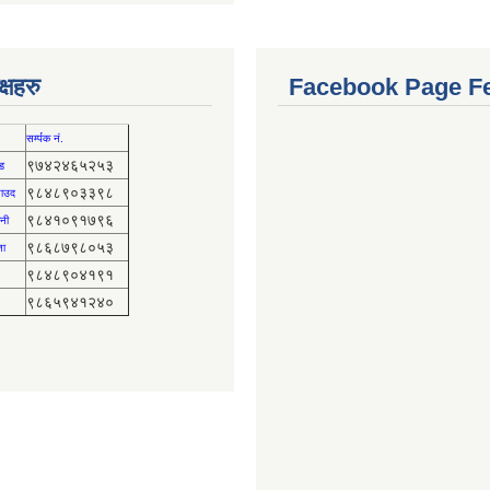
्षहरु
Facebook Page F
सर्म्पक नं.
९७४२४६५२५३
ड
९८४८९०३३९८
 साउद
९८४१०९१७९६
नी
९८६८७९८०५३
ता
९८४८९०४१९१
९८६५९४१२४०