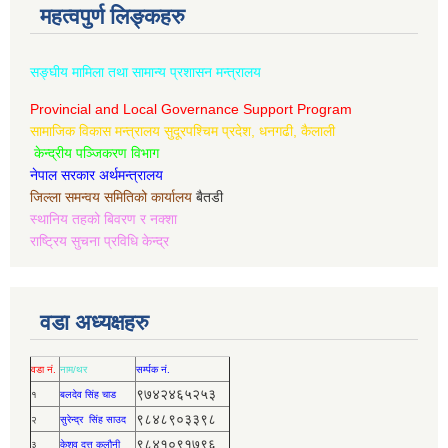
महत्वपुर्ण लिङ्कहरु
सङ्घीय मामिला तथा सामान्य प्रशासन मन्त्रालय
Provincial and Local Governance Support Program
सामाजिक विकास मन्त्रालय सुदूरपश्चिम प्रदेश, धनगढी, कैलाली
केन्द्रीय पञ्जिकरण विभाग
नेपाल सरकार अर्थमन्त्रालय
जिल्ला समन्वय समितिको कार्यालय
बैतडी
स्थानिय तहको बिवरण र नक्शा
राष्ट्रिय सुचना प्रविधि केन्द्र
वडा अध्यक्षहरु
वडा नं.
नाम/थर
सर्म्पक नं.
९७४२४६५२५३
१
बलदेव सिंह चाड
९८४८९०३३९८
२
सुरेन्द्र सिंह साउद
९८४१०९१७९६
३
केशव दत्त कलौनी