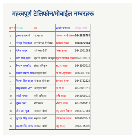
महत्वपूर्ण टेलिफोन/मोबाईल नम्बरहरू
क्र.स
नाम/थर
पद
कार्यालय/शाखा
सम्पर्क नम्वर
२
एकराज आचार्य
प्र.प्र.अ.
शिवनाथ गाउँपालिका
9842848784
३
नरेन्द्र सिंह महता
जनस्वास्थ्य निरीक्षक.
स्वास्थ्य शाखा
9865622964
४
दिनेश साउद
अधिकृत छैटौँ
शिक्षाा शाखा
9841091588
५
महेश सिंह महता
सूचना प्रविधि अधिकृत
सूचना प्रविधि शाखा
9848769679
६
देवराज सापकोटा
लेखा अधिकृत
आ.प्र.शाखा
9848995919
७
कोमल विक्रम सिंह
अधिकृत छैठौँ
जि.सि./प्रशासन
9865917730
८
विरेन्द्र सिह साउद
रोजगार संयोजक
रोजगार केन्द्र
9848782324
९
बिष्णु प्रसाद भट्ट
अधिकृत छैठौँ
आ.ले.पा.
9848807612
१०
ज्योती नायक
कृषि अधिकृत
कृषि शाखा
9848995919
११
सुनिल चन्द
ईन्जिनियर
भौतिक शाखा
9840840412
लोग राम भुल
१२
सहायक चोथो
लघु उद्यम विकास
9848707266
१३
सुरेन्द्र सिंह साउद
सहायक पाचौँ
पञ्जिकरण शाखा
9869683842
१४
प्रकाश सिंह साउद
सहायक चौथो
पशु शा.प्र.
9848735399