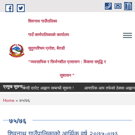
Skip to main content
शिवनाथ गाउँपालिका
गाउँ कार्यपालिकाकाे कार्यालय
सुदुरपश्चिम प्रदेश, बैतडी
"व्यवसायिक र सिर्जनशील प्रशासन : विकास समृद्धि र
सुशासन "
प्रमुख सूचना::
सिलबन्दी दररेट आह्वान सम्बन्धी सूचना !
आन्तरिक आय तर्फको ठेक्का आह्वान सम्ब
You are here
Home
» ७५/७६
७५/७६
शिवनाथ गाउँपालिकाको आर्थिक वर्ष २०७५-०७६