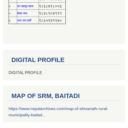
९८६८७९८०५३
४
धन बहादुर महता
९८४८९०४१९१
५
केशव चन्द
९८६५९४१२४०
६
भरत राम पार्की
DIGITAL PROFILE
DIGITAL PROFILE
MAP OF SRM, BAITADI
https://www.nepalarchives.com/map-of-shivanath-rural-
municipality-baitad...