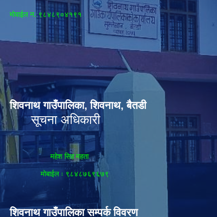
मोवाईल न‌. ९८४८९०४१९१
शिवनाथ गाउँपालिका, शिवनाथ, बैतडी
सूचना अधिकारी
महेश सिह महता
मोबाईल ः ९८४८७६९६७९
शिवनाथ गाउँपालिका सम्पर्क विवरण